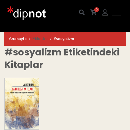
0
Anasayfa
Etiketler
#sosyalizm
#sosyalizm
Etiketindeki
Kitaplar