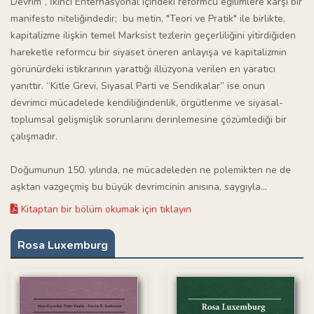
Devrim”, İkinci Enternasyonal içindeki reformcu eğilimlere karşı bir
manifesto niteliğindedir; bu metin, "Teori ve Pratik" ile birlikte,
kapitalizme ilişkin temel Marksist tezlerin geçerliliğini yitirdiğiden
hareketle reformcu bir siyaset öneren anlayışa ve kapitalizmin
görünürdeki istikrarının yarattığı illüzyona verilen en yaratıcı
yanıttır. “Kitle Grevi, Siyasal Parti ve Sendikalar” ise onun
devrimci mücadelede kendiliğindenlik, örgütlenme ve siyasal-
toplumsal gelişmişlik sorunlarını derinlemesine çözümlediği bir
çalışmadır.
Doğumunun 150. yılında, ne mücadeleden ne polemikten ne de
aşktan vazgeçmiş bu büyük devrimcinin anısına, saygıyla...
Kitaptan bir bölüm okumak için tıklayın
Rosa Luxemburg