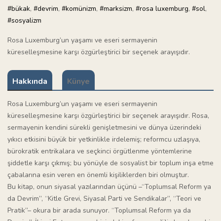
#bükak
,
#devrim
,
#komünizm
,
#marksizm
,
#rosa luxemburg
,
#sol
,
#sosyalizm
Rosa Luxemburg’un yaşamı ve eseri sermayenin
küreselleşmesine karşı özgürleştirici bir seçenek arayışıdır.
Hakkında
Künye
Rosa Luxemburg’un yaşamı ve eseri sermayenin
küreselleşmesine karşı özgürleştirici bir seçenek arayışıdır. Rosa,
sermayenin kendini sürekli genişletmesini ve dünya üzerindeki
yıkıcı etkisini büyük bir yetkinlikle irdelemiş; reformcu uzlaşıya,
bürokratik entrikalara ve seçkinci örgütlenme yöntemlerine
şiddetle karşı çıkmış; bu yönüyle de sosyalist bir toplum inşa etme
çabalarına esin veren en önemli kişiliklerden biri olmuştur.
Bu kitap, onun siyasal yazılarından üçünü –“Toplumsal Reform ya
da Devrim”, “Kitle Grevi, Siyasal Parti ve Sendikalar”, “Teori ve
Pratik”– okura bir arada sunuyor. “Toplumsal Reform ya da