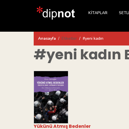
KİTAPLAR
SETL
Anasayfa
Etiketler
#yeni kadın
#yeni kadın
E
Yükünü Atmış Bedenler