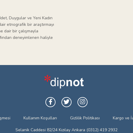
ddet, Duygular ve Yeni Kadın
dair etnografik bir araştırmayı
e dair bir çalışmayla
arafından deneyimlenen haliyle
eşmesi
Kullanım Koşulları
Gizlilik Politikası
Kargo ve İ
Selanik Caddesi 82/24 Kızılay Ankara (0312) 419 2932