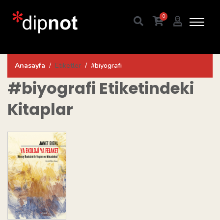
0
Anasayfa
Etiketler
#biyografi
#biyografi
Etiketindeki
Kitaplar