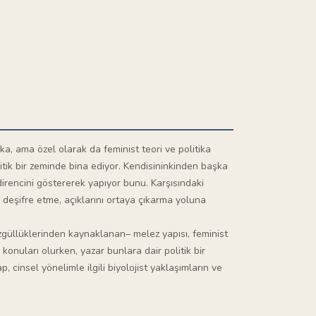
ika, ama özel olarak da feminist teori ve politika
itik bir zeminde bina ediyor. Kendisininkinden başka
irencini göstererek yapıyor bunu. Karşısındaki
 deşifre etme, açıklarını ortaya çıkarma yoluna
zgüllüklerinden kaynaklanan– melez yapısı, feminist
n konuları olurken, yazar bunlara dair politik bir
, cinsel yönelimle ilgili biyolojist yaklaşımların ve