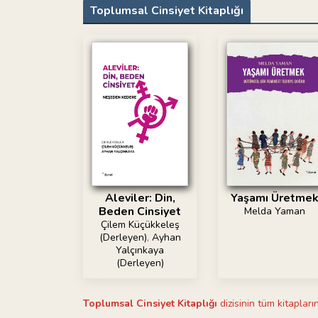
Toplumsal Cinsiyet Kitaplığı
Aleviler: Din,
Yaşamı Üretme
Beden Cinsiyet
Melda Yaman
Çilem Küçükkeleş
(Derleyen)
,
Ayhan
Yalçınkaya
(Derleyen)
Toplumsal Cinsiyet Kitaplığı
dizisinin tüm kitapların