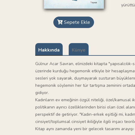
yürüttü
Sepete Ekle
Hakkında
Künye
Gülnur Acar Savran, elinizdeki kitapta "yapısalcılık-s
üzerinde kurduğu hegemonik etkiyle bir hesaplaşmaya 
sesleri yok sayarak, duymayarak susturan büyüklenme
hegemonik söylemin her tür tartışma zeminini ortadan 
gidiyor.
Kadınların ev emeğinin özgül niteliği, özel/kamusal
politikanın ayırıcı özelliklerinden birisi olan özel ala
perspektif de getiriyor. "Kadın-erkek eşitliği mi, kadı
cinsiyet/toplumsal cinsiyet ikiliğiyle ilgili inşacı teor
Kitap aynı zamanda yeni bir gelecek tasarımı arayışı iç