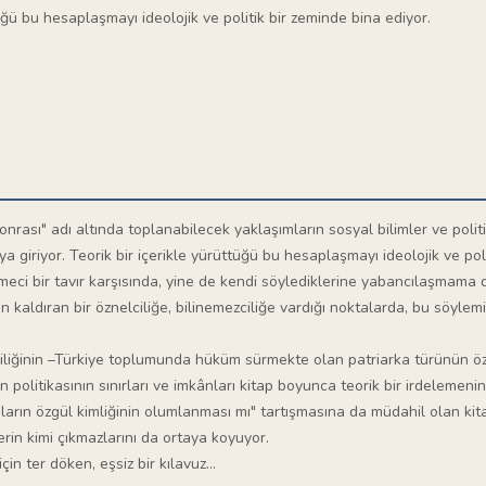
ğü bu hesaplaşmayı ideolojik ve politik bir zeminde bina ediyor.
onrası" adı altında toplanabilecek yaklaşımların sosyal bilimler ve polit
giriyor. Teorik bir içerikle yürüttüğü bu hesaplaşmayı ideolojik ve pol
ci bir tavır karşısında, yine de kendi söylediklerine yabancılaşmama d
kaldıran bir öznelciliğe, bilinemezciliğe vardığı noktalarda, bu söylemi
 ikiliğinin –Türkiye toplumunda hüküm sürmekte olan patriarka türünün ö
nın politikasının sınırları ve imkânları kitap boyunca teorik bir irdelemeni
nların özgül kimliğinin olumlanması mı" tartışmasına da müdahil olan kitap
ilerin kimi çıkmazlarını da ortaya koyuyor.
in ter döken, eşsiz bir kılavuz...