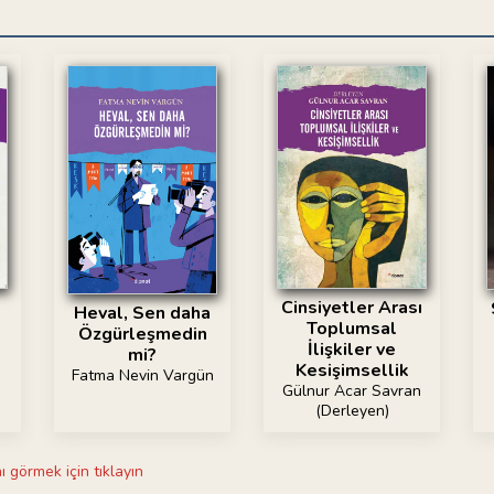
k
Cinsiyetler Arası
Heval, Sen daha
Toplumsal
Özgürleşmedin
İlişkiler ve
mi?
Kesişimsellik
Fatma Nevin Vargün
Gülnur Acar Savran
(Derleyen)
ı görmek için tıklayın