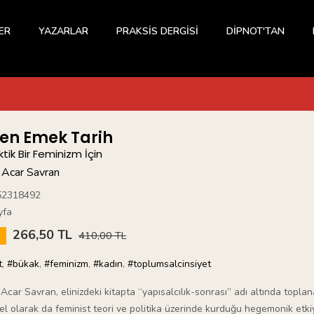
ER
YAZARLAR
PRAKSİS DERGİSİ
DİPNOT'TAN
en Emek Tarih
ktik Bir Feminizm İçin
 Acar Savran
52318492
yfa
266,50 TL
5
410,00 TL
t
,
#bükak
,
#feminizm
,
#kadın
,
#toplumsalcinsiyet
Acar Savran, elinizdeki kitapta “yapısalcılık-sonrası” adı altında toplan
l olarak da feminist teori ve politika üzerinde kurduğu hegemonik etkiyl