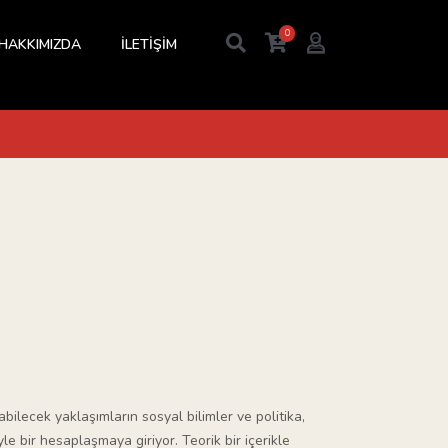
0
HAKKIMIZDA
İLETİŞİM
abilecek yaklaşımların sosyal bilimler ve politika,
e bir hesaplaşmaya giriyor. Teorik bir içerikle