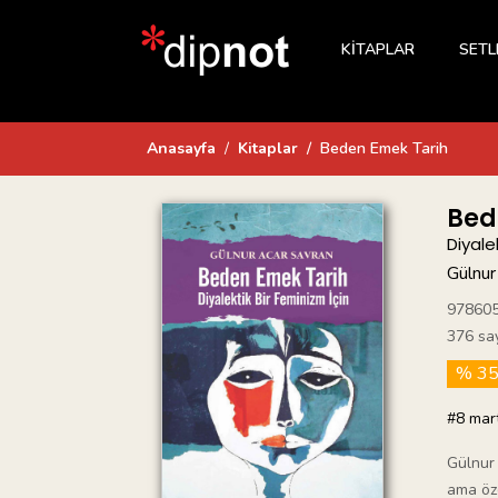
KİTAPLAR
SETL
Anasayfa
Kitaplar
Beden Emek Tarih
Bed
Diyale
Gülnur
97860
376 sa
% 3
#8 mar
Gülnur 
ama öze