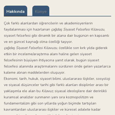
Hakkında
Künye
Çok farklı alanlardan öğrencilerin ve akademisyenlerin
faydalanması için hazırlanan
çağdaş Siyaset Felsefesi Kılavuzu,
siyaset felsefesi gibi dinamik bir alana dair bugünün en kapsamlı
ve en güncel kaynağı olma özelliği taşıyor.
çağdaş Siyaset Felsefesi Kılavuzu
, özellikle son kırk yılda giderek
etkin bir inceleme/araştırma alanı haline gelen siyaset
felsefesinin büyüyen ihtiyacına yanıt olarak, bugün siyaset
felsefesi alanında araştırmalarını sürdüren önde gelen yazarlarca
kaleme alınan maddelerden oluşuyor.
Ekonomi, tarih, hukuk, siyaset bilimi, uluslararası ilişkiler, sosyoloji
ve siyasal düşünceler tarihi gibi farklı alanları disiplinler arası bir
yaklaşımla ele alan bu
Kılavuz
, siyasal ideolojilere dair derinlikli
kuramsal analizler sunmanın yanı sıra kozmopolitizm ve
fundamentalizm gibi son yıllarda yoğun biçimde tartışılan
kavramlardan uluslararası ilişkiler ve küresel adalete kadar