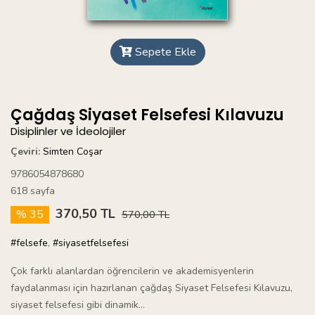
Sepete Ekle
Çağdaş Siyaset Felsefesi Kılavuzu
Disiplinler ve İdeolojiler
Çeviri:
Simten Coşar
9786054878680
618 sayfa
370,50 TL
% 35
570,00 TL
#felsefe
,
#siyasetfelsefesi
Çok farklı alanlardan öğrencilerin ve akademisyenlerin
faydalanması için hazırlanan çağdaş Siyaset Felsefesi Kılavuzu,
siyaset felsefesi gibi dinamik...