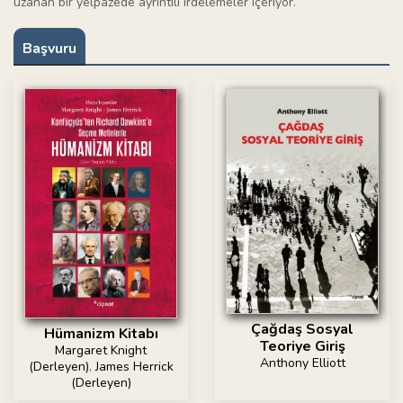
uzanan bir yelpazede ayrıntılı irdelemeler içeriyor.
Başvuru
Çağdaş Sosyal
Hümanizm Kitabı
Teoriye Giriş
Margaret Knight
Anthony Elliott
(Derleyen)
,
James Herrick
(Derleyen)