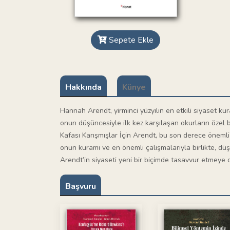
Sepete Ekle
Hakkında
Künye
Hannah Arendt, yirminci yüzyılın en etkili siyaset kur
onun düşüncesiyle ilk kez karşılaşan okurların özel b
Kafası Karışmışlar İçin Arendt, bu son derece önemli s
onun kuramı ve en önemli çalışmalarıyla birlikte, düşü
Arendt’in siyaseti yeni bir biçimde tasavvur etmeye d
Başvuru