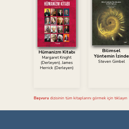
Bilimsel
Hümanizm Kitabı
Yöntemin İzinde
Margaret Knight
Steven Gimbel
(Derleyen)
,
James
Herrick (Derleyen)
Başvuru
dizisinin tüm kitaplarını görmek için tıklayın