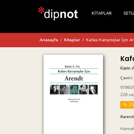
KİTAPLAR
SETL
Anasayfa
Kitaplar
Kafası Karışmışlar İçin A
Kaf
Karin 
Çeviri:
97860
228 sa
% 3
#arend
Hannah 