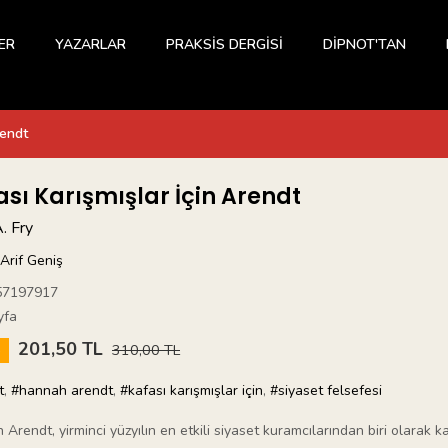
ER
YAZARLAR
PRAKSİS DERGİSİ
DİPNOT'TAN
rendt
ası Karışmışlar İçin Arendt
A. Fry
Arif Geniş
57197917
yfa
201,50 TL
5
310,00 TL
t
,
#hannah arendt
,
#kafası karışmışlar için
,
#siyaset felsefesi
Arendt, yirminci yüzyılın en etkili siyaset kuramcılarından biri olarak k