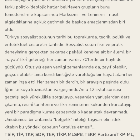
farklı politik-ideolojik hatlar belirleyen grupların bunu
temellendirme kapsamında Marksizmi –ve Leninizmi– nasıl
algıladıklarına açıklık getirmek de başlıca amaçlarımızdan biri
oldu.
Türkiye sosyalist solunun tarihi bu topraklarda, teorik, politik ve
entelektüel cesaretin tarihidir. Sosyalist solun fikri ve pratik
deneyimine gerçekten bakarsak pekâlâ kendine ait bir âlemi, bir
‘hayatı' fikrî geleneği her zaman vardır. 70'lerde bir hayli de
güçlüydü. Otuz yılı aşan yenilgi zamanlarında da, zayıf olabilir,
güçsüz olabilir ama kendi kimliğiyle varolduğu bir hayat alanı her
zaman inşa etti. Her zaman bir derdin, bir arayışın peşinde oldu.
İğne ile kuyu kazmaktan vazgeçmedi. Ama 12 Eylül sonrası
geçmişi açık yüreklilikle sorgulayıp, yaşanılan yanlışlardan ders
çıkarma, resmî tarihlerini ve fikri zeminlerini kökünden kurcalayıp,
yeni bir paradigma kurma çabasında o kadar atak davranmadı.
Umudumuz, bir anlamda "belgelik" niteliği taşıyan elinizdeki
kitabın bu yöndeki çabaları "katalize etmesi"...
TSİP, TİP, TKP, SDP, TEP, TİKP, MLSPB, TEKP, Partizan/TKP-ML,