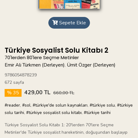
Sepete Ekle
Türkiye Sosyalist Solu Kitabı 2
70'lerden 80'lere Seçme Metinler
Emir Ali Türkmen (Derleyen)
Ümit Özger (Derleyen)
,
9786054878239
672 sayfa
429,00 TL
% 35
660,00 TL
#reader
,
#sol
,
#türkiye'de solun kaynakları
,
#türkiye solu
,
#türkiye
solu tarihi
,
#türkiye sosyalist solu kitabı
,
#türkiye tarihi
Türkiye Sosyalist Solu Kitabı 1: 20'lerden 70'lere Seçme
Metinler'de Türkiye sosyalist hareketinin, doğuşundan başlayıp