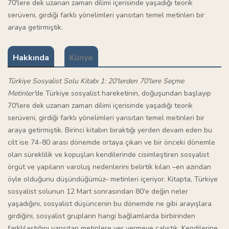
70'lere dek uzanan zaman dilimi içerisinde yaşadığı teorik
serüveni, girdiği farklı yönelimleri yansıtan temel metinleri bir
araya getirmiştik.
Hakkında
Künye
Türkiye Sosyalist Solu Kitabı 1: 20'lerden 70'lere Seçme
Metinler'
de Türkiye sosyalist hareketinin, doğuşundan başlayıp
70'lere dek uzanan zaman dilimi içerisinde yaşadığı teorik
serüveni, girdiği farklı yönelimleri yansıtan temel metinleri bir
araya getirmiştik. Birinci kitabın bıraktığı yerden devam eden bu
cilt ise 74-80 arası dönemde ortaya çıkan ve bir önceki dönemle
olan süreklilik ve kopuşları kendilerinde cisimleştiren sosyalist
örgüt ve yapıların varoluş nedenlerini belirtik kılan –en azından
öyle olduğunu düşündüğümüz– metinleri içeriyor. Kitapta, Türkiye
sosyalist solunun 12 Mart sonrasından 80'e değin neler
yaşadığını, sosyalist düşüncenin bu dönemde ne gibi arayışlara
girdiğini, sosyalist grupların hangi bağlamlarda birbirinden
farklılaştığını yansıtan metinlere yer vermeye çalıştık. Kendilerine