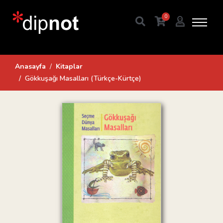
0
Anasayfa
Kitaplar
Gökkuşağı Masalları (Türkçe-Kürtçe)