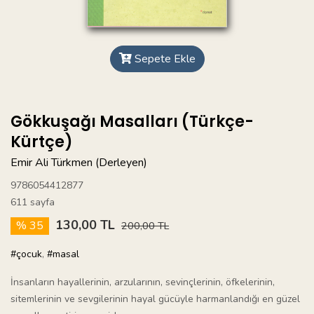
Sepete Ekle
Gökkuşağı Masalları (Türkçe-
Kürtçe)
Emir Ali Türkmen (Derleyen)
9786054412877
611 sayfa
130,00 TL
% 35
200,00 TL
#çocuk
,
#masal
İnsanların hayallerinin, arzularının, sevinçlerinin, öfkelerinin,
sitemlerinin ve sevgilerinin hayal gücüyle harmanlandığı en güzel