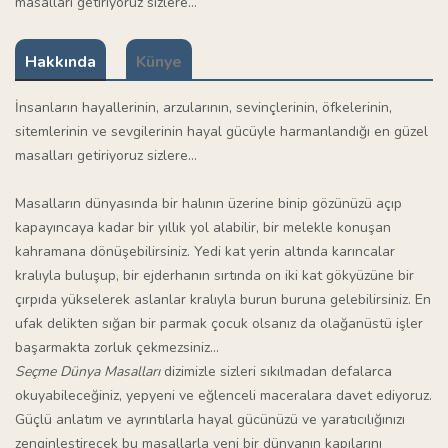
masalları getiriyoruz sizlere...
Hakkında
Künye
İnsanların hayallerinin, arzularının, sevinçlerinin, öfkelerinin,
sitemlerinin ve sevgilerinin hayal gücüyle harmanlandığı en güzel
masalları getiriyoruz sizlere...
Masalların dünyasında bir halının üzerine binip gözünüzü açıp
kapayıncaya kadar bir yıllık yol alabilir, bir melekle konuşan
kahramana dönüşebilirsiniz. Yedi kat yerin altında karıncalar
kralıyla buluşup, bir ejderhanın sırtında on iki kat gökyüzüne bir
çırpıda yükselerek aslanlar kralıyla burun buruna gelebilirsiniz. En
ufak delikten sığan bir parmak çocuk olsanız da olağanüstü işler
başarmakta zorluk çekmezsiniz...
Seçme Dünya Masalları
dizimizle sizleri sıkılmadan defalarca
okuyabileceğiniz, yepyeni ve eğlenceli maceralara davet ediyoruz.
Güçlü anlatım ve ayrıntılarla hayal gücünüzü ve yaratıcılığınızı
zenginleştirecek bu masallarla yeni bir dünyanın kapılarını