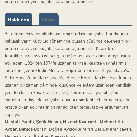
bütün olarak yeni kuşak okurla buluşturmaktır.
Hakkında
Künye
Bu derlemeyi yapmaktaki amacımız,Türkiye sosyalist hareketinin
yaklaşık yarım yüzyıllık döneminde oluşan düşünce geleneğini bir
bütün olarak yeni kuşak okurla buluşturmaktır. Kitap, bu
topraklardaki sosyalist sol geleneğin ana akımlarının oluşmasına
etki eden, 1924'ten 1974'e uzanan tarihsel kesitte yayımlanmış
metinleri içermektedir. Mustafa Suphi'den İbrahim Kaypakkaya'ya,
Şefik Hüsnü'den Mahir çayan'a, Behice Boran'dan Hüseyin İnan'a
uzanan bir zaman diliminde, düşünce ve eylem üzerinden kendisini
yeniden kuran kuşakların bıraktığı teorik mirası yansıtan bu
metinler, Türkiye'de sosyalist düşüncenin tarihsel serüveni içinde
ortaya çıkan eğilimlerin dayanağı olan temel tez ve argümanları
kapsıyor.
Mustafa Suphi, Şefik Hüsnü, Hikmet Kıvılcımlı, Mehmet Ali
Aybar, Behice Boran, Doğan Avcıoğlu Mihri Belli, Mahir çayan,
Hüseyin İnan, İbrahim Kaypakkaya