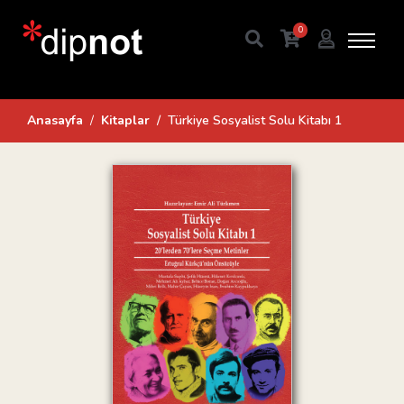
0
Anasayfa
Kitaplar
Türkiye Sosyalist Solu Kitabı 1