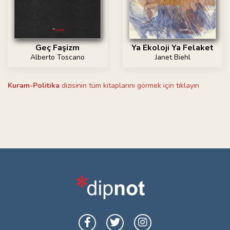
Ya Ekoloji Ya Felaket
Geç Faşizm
Janet Biehl
Alberto Toscano
Kuram-Politika
dizisinin tüm kitaplarını görmek için tıklayın