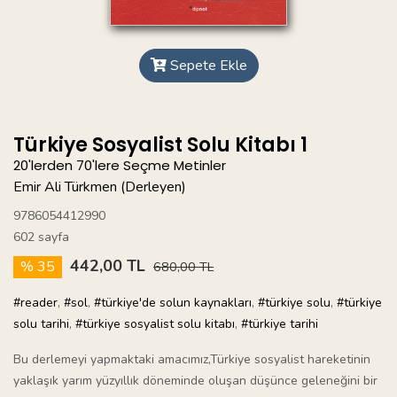
Sepete Ekle
Türkiye Sosyalist Solu Kitabı 1
20'lerden 70'lere Seçme Metinler
Emir Ali Türkmen (Derleyen)
9786054412990
602 sayfa
442,00 TL
% 35
680,00 TL
#reader
,
#sol
,
#türkiye'de solun kaynakları
,
#türkiye solu
,
#türkiye
solu tarihi
,
#türkiye sosyalist solu kitabı
,
#türkiye tarihi
Bu derlemeyi yapmaktaki amacımız,Türkiye sosyalist hareketinin
yaklaşık yarım yüzyıllık döneminde oluşan düşünce geleneğini bir