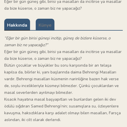
Eğer bir gün güneş gibi, birisi ya masalları da incitirse ya masallar
da bize küserse, o zaman biz ne yapacağız?
Hakkında
Künye
“Eğer bir gün birisi güneşi incitip, güneş de bizlere küserse, o
zaman biz ne yapacağız?”
Eğer bir gün güneş gibi, birisi ya masalları da incitirse ya masallar
da bize küserse, o zaman biz ne yapacağız?
Bütün çocuklar ve büyükler bu soru karşısında bir an telaşa
kapılsa da, bilirler ki, yanı başlarında daima Behrengi Masalları
vardır. Behrengi masalları küsmenin narinliğine bazen hak verse
de, soylu incelikleriyle küsmeyi bilmezler. Çünkü çocuklardan ve
masal severlerden ayrılmayı bilmezler.
Kısacık hayatına masal başyapıtları ve bunlardan gelen iki dev
ödülü sığdıran Samed Behrengi’nin; susamışlara su, özleyenlere
kavuşma, haksızlıklara karşı adalet olmayı bilen masalları, Farsça
aslından, iki cilt olarak derlendi.