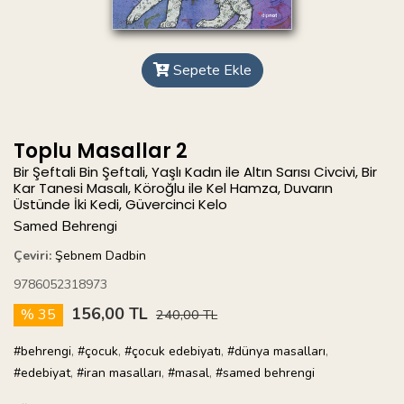
Sepete Ekle
Toplu Masallar 2
Bir Şeftali Bin Şeftali, Yaşlı Kadın ile Altın Sarısı Civcivi, Bir
Kar Tanesi Masalı, Köroğlu ile Kel Hamza, Duvarın
Üstünde İki Kedi, Güvercinci Kelo
Samed Behrengi
Çeviri:
Şebnem Dadbin
9786052318973
156,00 TL
% 35
240,00 TL
#behrengi
,
#çocuk
,
#çocuk edebiyatı
,
#dünya masalları
,
#edebiyat
,
#iran masalları
,
#masal
,
#samed behrengi