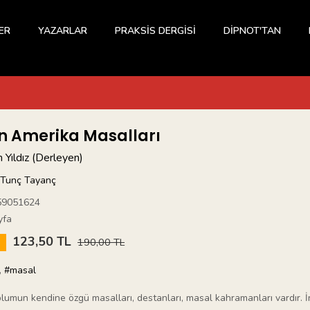
ER
YAZARLAR
PRAKSİS DERGİSİ
DİPNOT'TAN
in Amerika Masalları
m Yıldız (Derleyen)
Tunç Tayanç
59051624
yfa
123,50 TL
5
190,00 TL
,
#masal
lumun kendine özgü masalları, destanları, masal kahramanları vardır. İnsa