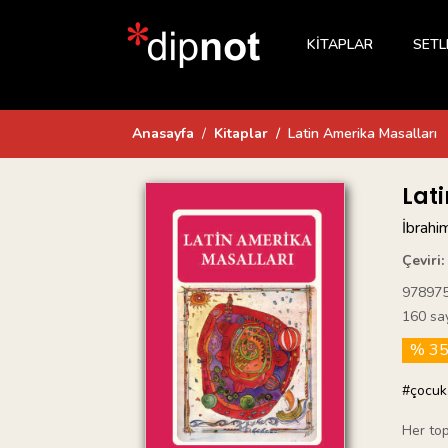
KİTAPLAR
SETL
Anasayfa
Kitaplar
Latin Amerika Masalları
Lat
İbrahi
Çeviri:
97897
160 sa
% 3
#çocuk
Her top