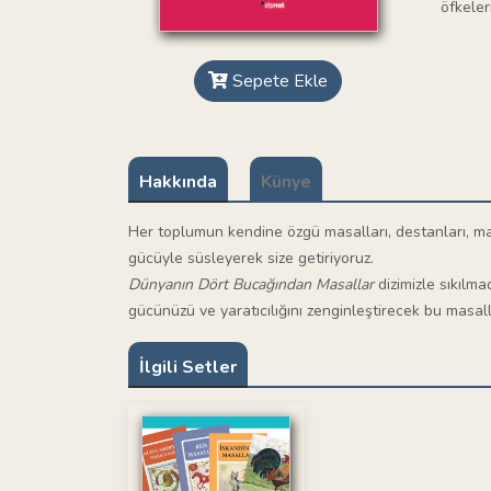
öfkeler
Sepete Ekle
Hakkında
Künye
Her toplumun kendine özgü masalları, destanları, masal
gücüyle süsleyerek size getiriyoruz.
Dünyanın Dört Bucağından Masallar
dizimizle sıkılm
gücünüzü ve yaratıcılığını zenginleştirecek bu masalla
İlgili Setler