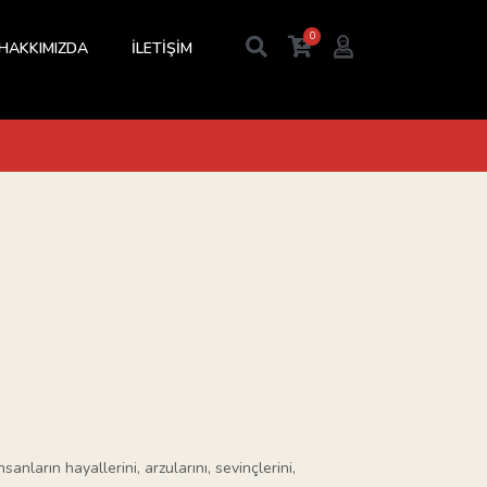
0
HAKKIMIZDA
İLETİŞİM
nların hayallerini, arzularını, sevinçlerini,