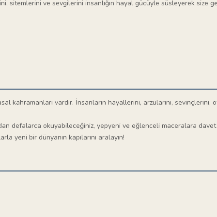
ini, sitemlerini ve sevgilerini insanlığın hayal gücüyle süsleyerek size ge
 kahramanları vardır. İnsanların hayallerini, arzularını, sevinçlerini, öfk
adan defalarca okuyabileceğiniz, yepyeni ve eğlenceli maceralara davet 
rla yeni bir dünyanın kapılarını aralayın!