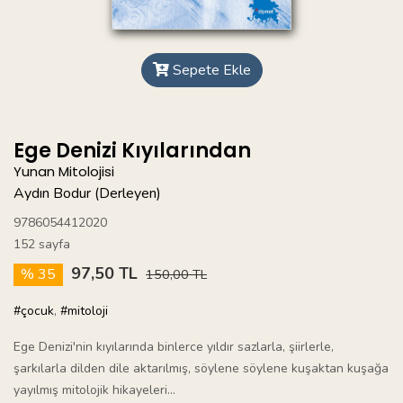
Sepete Ekle
Ege Denizi Kıyılarından
Yunan Mitolojisi
Aydın Bodur (Derleyen)
9786054412020
152 sayfa
97,50 TL
% 35
150,00 TL
#çocuk
,
#mitoloji
Ege Denizi'nin kıyılarında binlerce yıldır sazlarla, şiirlerle,
şarkılarla dilden dile aktarılmış, söylene söylene kuşaktan kuşağa
yayılmış mitolojik hikayeleri...