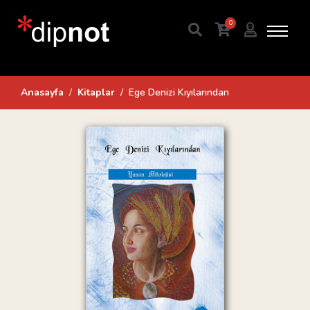
0
Anasayfa
Kitaplar
Ege Denizi Kıyılarından