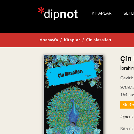
KİTAPLAR
SETL
Anasayfa
Kitaplar
Çin Masalları
Çin
İbrahi
Çeviri:
97897
154 sa
% 3
#çocuk
Sözcükl