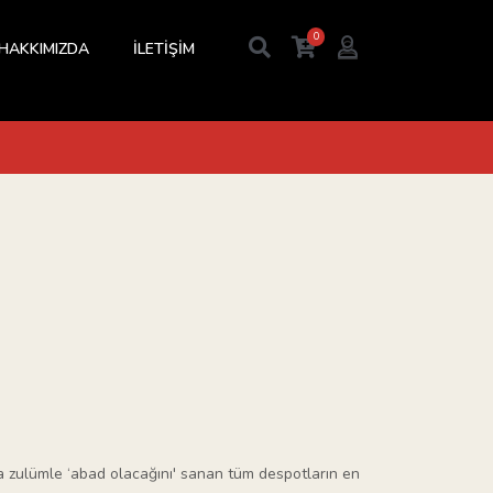
0
HAKKIMIZDA
İLETİŞİM
da zulümle ‘abad olacağını' sanan tüm despotların en