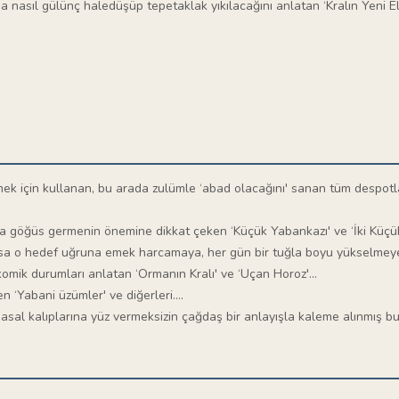
 nasıl gülünç haledüşüp tepetaklak yıkılacağını anlatan ‘Kralın Yeni Elbi
lemek için kullanan, bu arada zulümle ‘abad olacağını' sanan tüm despo
a göğüs germenin önemine dikkat çeken ‘Küçük Yabankazı' ve ‘İki Küçük 
a o hedef uğruna emek harcamaya, her gün bir tuğla boyu yükselmeye vu
mik durumları anlatan ‘Ormanın Kralı' ve ‘Uçan Horoz'...
en ‘Yabani üzümler' ve diğerleri....
masal kalıplarına yüz vermeksizin çağdaş bir anlayışla kaleme alınmış b