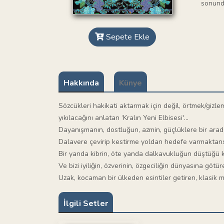
sonunda
Sepete Ekle
Hakkında
Künye
Sözcükleri hakikati aktarmak için değil, örtmek/giz
yıkılacağını anlatan ‘Kralın Yeni Elbisesi'...
Dayanışmanın, dostluğun, azmin, güçlüklere bir arad
Dalavere çevirip kestirme yoldan hedefe varmaktans
Bir yanda kibrin, öte yanda dalkavukluğun düştüğü ko
Ve bizi iyiliğin, özverinin, özgeciliğin dünyasına götür
Uzak, kocaman bir ülkeden esintiler getiren, klasik 
İlgili Setler