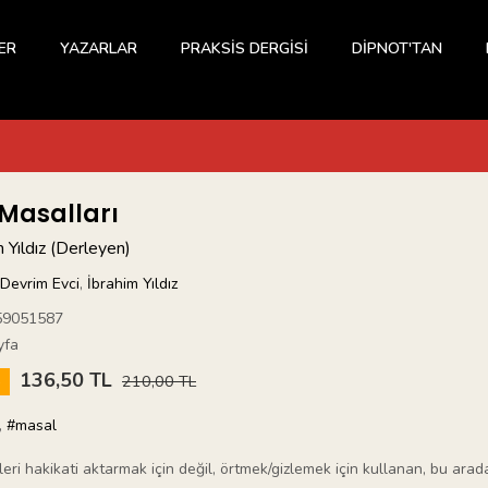
ER
YAZARLAR
PRAKSİS DERGİSİ
DİPNOT'TAN
 Masalları
m Yıldız (Derleyen)
Devrim Evci
,
İbrahim Yıldız
59051587
yfa
136,50 TL
5
210,00 TL
,
#masal
eri hakikati aktarmak için değil, örtmek/gizlemek için kullanan, bu ara