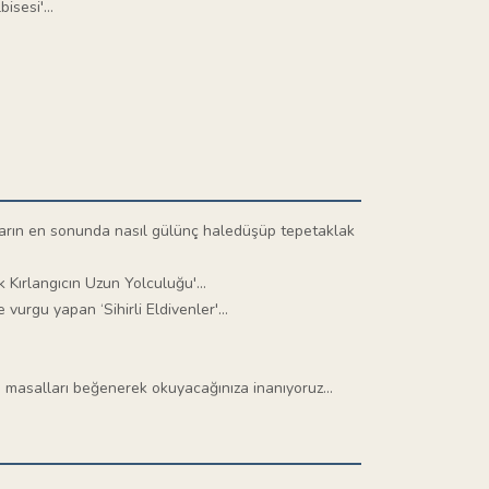
sesi'...
tların en sonunda nasıl gülünç haledüşüp tepetaklak
Kırlangıcın Uzun Yolculuğu'...
rgu yapan ‘Sihirli Eldivenler'...
u masalları beğenerek okuyacağınıza inanıyoruz...