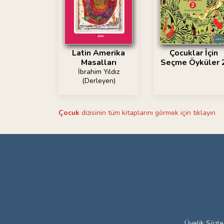
Latin Amerika
Çocuklar İçin
Masalları
Seçme Öyküler 
İbrahim Yıldız
(Derleyen)
Çocuk
dizisinin tüm kitaplarını görmek için tıklayın
Üyelik Sözl