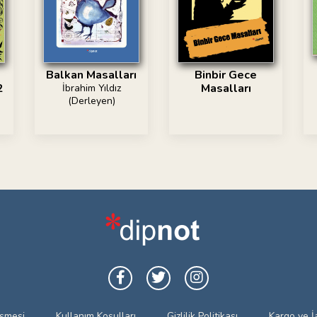
Balkan Masalları
Binbir Gece
Masalları
2
İbrahim Yıldız
(Derleyen)
eşmesi
Kullanım Koşulları
Gizlilik Politikası
Kargo ve İ