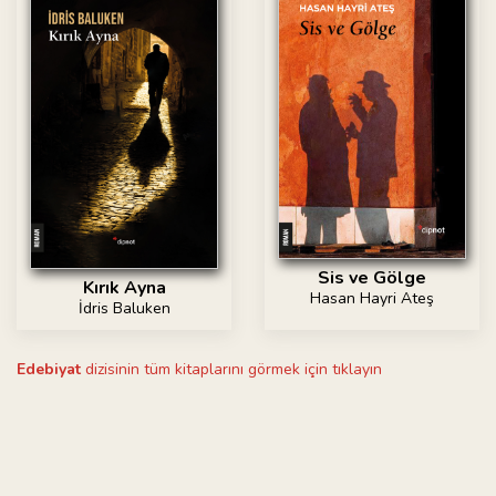
Sis ve Gölge
Kırık Ayna
Hasan Hayri Ateş
İdris Baluken
Edebiyat
dizisinin tüm kitaplarını görmek için tıklayın