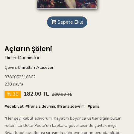
Sepete Ekle
Açların Şöleni
Didier Daeninckx
Çeviri:
Emrullah Ataseven
9786052318362
230 sayfa
182,00 TL
% 35
280,00 TL
#edebiyat
,
#fransız devrimi
,
#fransızdevrimi
,
#paris
"Her şeyi kabul ediyorum, hayatım boyunca üstlendiğim bütün
rolleri. La Belle Poule'un kapkara güvertesinde çaylak miço,
Sivastopol kuşatması sırasında sahneye konan oyunda aktör,