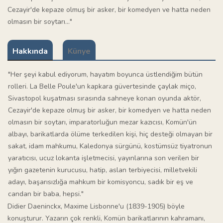
Cezayir'de kepaze olmuş bir asker, bir komedyen ve hatta neden
olmasın bir soytarı..."
Hakkında
Künye
"Her şeyi kabul ediyorum, hayatım boyunca üstlendiğim bütün
rolleri. La Belle Poule'un kapkara güvertesinde çaylak miço,
Sivastopol kuşatması sırasında sahneye konan oyunda aktör,
Cezayir'de kepaze olmuş bir asker, bir komedyen ve hatta neden
olmasın bir soytarı, imparatorluğun mezar kazıcısı, Komün'ün
albayı, barikatlarda ölüme terkedilen kişi, hiç desteği olmayan bir
sakat, idam mahkumu, Kaledonya sürgünü, kostümsüz tiyatronun
yaratıcısı, ucuz lokanta işletmecisi, yayınlarına son verilen bir
yığın gazetenin kurucusu, hatip, aslan terbiyecisi, milletvekili
adayı, başarısızlığa mahkum bir komisyoncu, sadık bir eş ve
candan bir baba, hepsi."
Didier Daeninckx, Maxime Lisbonne'u (1839-1905) böyle
konuşturur. Yazarın çok renkli, Komün barikatlarının kahramanı,