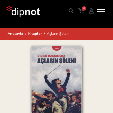
0
Anasayfa
Kitaplar
Açların Şöleni