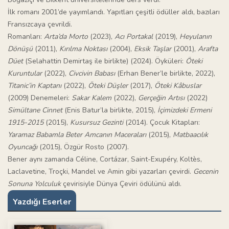
İlk romanı 2001’de yayımlandı. Yapıtları çeşitli ödüller aldı, bazıları
Fransızcaya çevrildi.
Romanları:
Arta’da Morto
(2023),
Acı Portakal
(2019),
Heyulanın
Dönüşü
(2011),
Kırılma Noktası
(2004),
Eksik Taşlar
(2001),
Arafta
Düet
(Selahattin Demirtaş ile birlikte) (2024). Öyküleri:
Öteki
Kuruntular
(2022),
Civcivin Babası
(Erhan Bener’le birlikte, 2022),
Titanic’in Kaptanı
(2022),
Öteki Düşler
(2017),
Öteki Kâbuslar
(2009) Denemeleri:
Sakar Kalem
(2022),
Gerçeğin Artısı
(2022)
Simültane Cinnet
(Enis Batur’la birlikte, 2015),
İçimizdeki Ermeni
1915-2015
(2015),
Kusursuz Gezinti
(2014). Çocuk Kitapları:
Yaramaz Babamla Beter Amcanın Maceraları
(2015),
Matbaacılık
Oyuncağı
(2015), Özgür Rosto (2007).
Bener aynı zamanda Céline, Cortázar, Saint-Exupéry, Koltès,
Laclavetine, Troçki, Mandel ve Amin gibi yazarları çevirdi.
Gecenin
Sonuna Yolculuk
çevirisiyle Dünya Çeviri ödülünü aldı.
Yazdığı Eserler