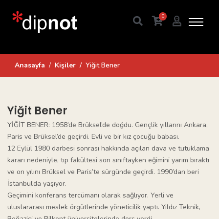
0
Anasayfa
Kişiler
Yiğit Bener
Yiğit Bener
YİĞİT BENER: 1958’de Brüksel’de doğdu. Gençlik yıllarını Ankara,
Paris ve Brüksel’de geçirdi. Evli ve bir kız çocuğu babası.
12 Eylül 1980 darbesi sonrası hakkında açılan dava ve tutuklama
kararı nedeniyle, tıp fakültesi son sınıftayken eğimini yarım bıraktı
ve on yılını Brüksel ve Paris’te sürgünde geçirdi. 1990’dan beri
İstanbul’da yaşıyor.
Geçimini konferans tercümanı olarak sağlıyor. Yerli ve
uluslararası meslek örgütlerinde yöneticilik yaptı. Yıldız Teknik,
Boğaziçi ve Bilkent üniversitelerinde ders verdi.