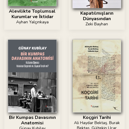
Alevilikte Toplumsal
Kapatılmışların
Kurumlar ve İktidar
Dünyasından
Ayhan Yalçınkaya
Zeki Bayhan
Bir Kumpas Davasının
Koçgiri Tarihi
Anatomisi
Ali Haydar Bektaş
,
Burak
Bektaş
,
Gültekin Uçar
Günay Kubilay