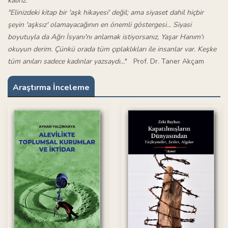
kalırız.
"Elinizdeki kitap bir 'aşk hikayesi' değil; ama siyaset dahil hiçbir
şeyin 'aşksız' olamayacağının en önemli göstergesi... Siyasi
boyutuyla da Ağrı İsyanı'nı anlamak istiyorsanız, Yaşar Hanım'ı
okuyun derim. Çünkü orada tüm çıplaklıkları ile insanlar var. Keşke
tüm anıları sadece kadınlar yazsaydı...
" Prof. Dr. Taner Akçam
Araştırma İnceleme