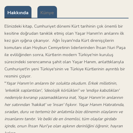
Hakkında
Künye
Elinizdeki kitap, Cumhuriyet dönemi Kürt tarihinin çok önemli bir
kesitine doğrudan tanıklık etmiş olan Yaşar Hanım'ın anılarını ilk
kez gün ışığına çıkarıyor. Ağrı İsyanı'nda Kürt direnişçilerin
komutanı olan Hoybun Cemiyetinin liderlerinden İhsan Nuri Paşa
ile evliliğinden sonra, Kürtlerin modern Türkiye'nin kuruluş
sürecindeki serencamına şahit olan Yaşar Hanım, anlattıklarıyla
Cumhuriyet'in yeni Türkiye'sinin ve Türkiye Kürtlerinin ayrıntılı bir
resmini çiziyor.
"
Yaşar Hanım'ın anılarını bir solukta okudum. Erkek milletinin,
'erkeklik saplantıları', 'ideolojik körlükleri' ve 'endişe kabızlıkları'
nedeniyle kıvranıp yazamadıklarına inat, Yaşar Hanım'ın anılarının
her satırından 'hakikat' ve 'insan' fışkırır. Yaşar Hanım Hatıratında,
sıradan, duru ve tertemiz bir anlatımla bize dönemin olaylarını ve
insanlarını tanıtır. Ve belki de en önemlisi, tüm olaylar girdabı
içinde, onun İhsan Nuri'ye olan aşkının derinliğini öğrenir, hayran