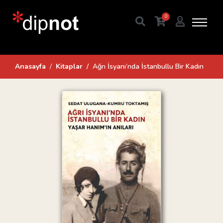
0
Anasayfa
Kitaplar
Ağrı İsyanı’nda İstanbullu Bir Kadın