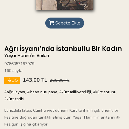
Sepete Ekle
Ağrı İsyanı’nda İstanbullu Bir Kadın
Yaşar Hanım'ın Anıları
9786057197979
160 sayfa
143,00 TL
% 35
220,00 TL
#ağrı isyanı
,
#ihsan nuri paşa
,
#kürt milliyetçiliği
,
#kürt sorunu
,
#kürt tarihi
Elinizdeki kitap, Cumhuriyet dönemi Kürt tarihinin çok önemli bir
kesitine doğrudan tanıklık etmiş olan Yaşar Hanım'ın anılarını ilk
kez gün ışığına çıkarıyor.