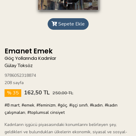
Sepete Ekle
Emanet Emek
Göç Yollarında Kadınlar
Gülay Toksöz
9786052318874
208 sayfa
162,50 TL
% 35
250,00 TL
#8 mart
,
#emek
,
#feminizm
,
#göç
,
#işçi sınıfı
,
#kadın
,
#kadın
çalışmaları
,
#toplumsal cinsiyet
Kadınların işgücü piyasasındaki konumlarını belirleyen şey,
geldikleri ve bulundukları ülkelerin ekonomik, siyasal ve sosyal-