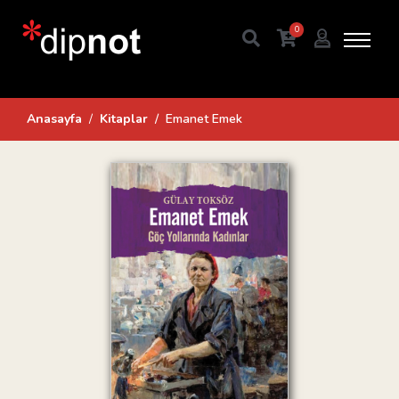
0
Anasayfa
Kitaplar
Emanet Emek