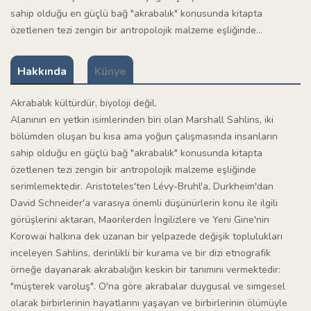
sahip olduğu en güçlü bağ "akrabalık" konusunda kitapta
özetlenen tezi zengin bir antropolojik malzeme eşliğinde...
Hakkında
Künye
Akrabalık kültürdür, biyoloji değil.
Alanının en yetkin isimlerinden biri olan Marshall Sahlins, iki
bölümden oluşan bu kısa ama yoğun çalışmasında insanların
sahip olduğu en güçlü bağ "akrabalık" konusunda kitapta
özetlenen tezi zengin bir antropolojik malzeme eşliğinde
serimlemektedir. Aristoteles'ten Lévy-Bruhl'a, Durkheim'dan
David Schneider'a varasıya önemli düşünürlerin konu ile ilgili
görüşlerini aktaran, Maorilerden İngilizlere ve Yeni Gine'nin
Korowai halkına dek uzanan bir yelpazede değişik toplulukları
inceleyen Sahlins, derinlikli bir kurama ve bir dizi etnografik
örneğe dayanarak akrabalığın keskin bir tanımını vermektedir:
"müşterek varoluş". O'na göre akrabalar duygusal ve simgesel
olarak birbirlerinin hayatlarını yaşayan ve birbirlerinin ölümüyle