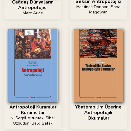
Seksin Antropolojisi
Çağdaş Dünyaların
Hastings Donnan
,
Fiona
Antropolojisi
Magowan
Marc Augé
Antropoloji Kuramlar
Yöntembilim Üzerine
Kuramcılar
Antropolojik
Okumalar
N. Serpil Altuntek
,
Sibel
Özbudun
,
Balkı Şafak