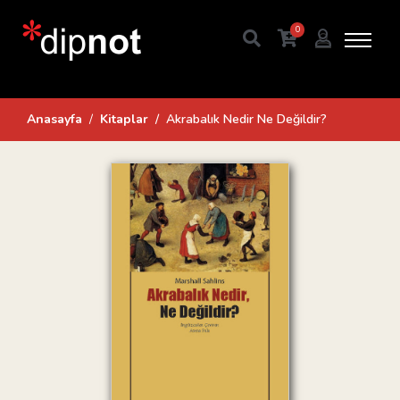
0
Anasayfa
Kitaplar
Akrabalık Nedir Ne Değildir?