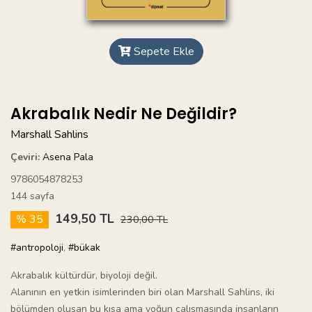
Sepete Ekle
Akrabalık Nedir Ne Değildir?
Marshall Sahlins
Çeviri:
Asena Pala
9786054878253
144 sayfa
149,50 TL
% 35
230,00 TL
#antropoloji
,
#bükak
Akrabalık kültürdür, biyoloji değil.
Alanının en yetkin isimlerinden biri olan Marshall Sahlins, iki
bölümden oluşan bu kısa ama yoğun çalışmasında insanların