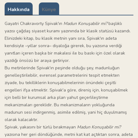
Hakkında
Künye
Gayatri Chakravorty Spivak'ın
Madun Konuşabilir mi?
başlıklı
yazısı çağdaş siyaset kuramı yazınında bir klasik statüsü kazandı.
Elinizdeki kitap, bu klasik metnin yanı sıra, Spivak'ın adeta
kendisiyle –yıllar sonra– diyaloğa girerek, bu yazısına verdiği
yanıtları içeren başka bir makalesi ile bu baskı için özel olarak
yazdığı önsözü bir araya getiriyor.
Bu metinlerinde Spivak'ın peşinde olduğu şey, madunluğun
genelleştirilebilir, evrensel parametrelerini tespit etmekten
ziyade, bu tekilliklerin konuşabilmelerinin önündeki çeşitli
engelleri ifşa etmektir. Spivak'a göre, direniş için, konuşabilmek
için belli bir kurumsal arka plan yahut geçerlileştirme
mekanizmaları gereklidir. Bu mekanizmaların yokluğunda
madunun sesi indirgenmiş, asimile edilmiş, yani hiç duyulmamış
olarak kalacaktır.
Spivak, yakasını bir türlü bırakmayan
Madun Konuşabilir mi?
yazısına her geri döndüğünde, metni kat kat açtıktan sonra, adeta