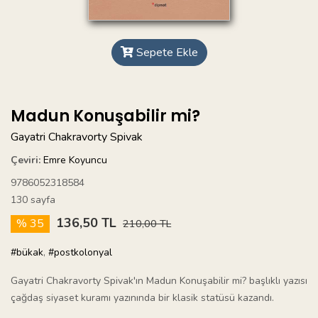
Sepete Ekle
Madun Konuşabilir mi?
Gayatri Chakravorty Spivak
Çeviri:
Emre Koyuncu
9786052318584
130 sayfa
136,50 TL
% 35
210,00 TL
#bükak
,
#postkolonyal
Gayatri Chakravorty Spivak'ın Madun Konuşabilir mi? başlıklı yazısı
çağdaş siyaset kuramı yazınında bir klasik statüsü kazandı.