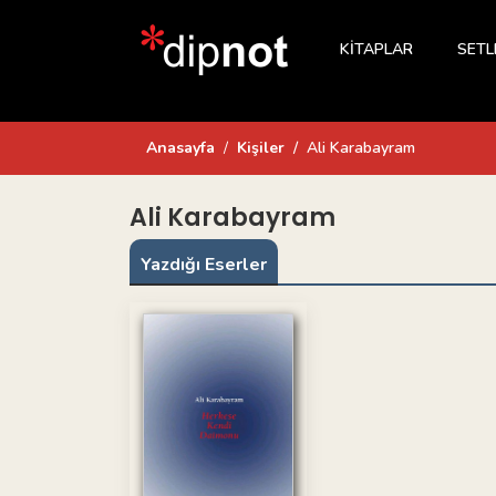
KİTAPLAR
SETL
Anasayfa
Kişiler
Ali Karabayram
Ali Karabayram
Yazdığı Eserler