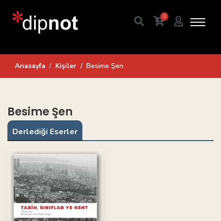
0
Anasayfa
Kişiler
Besime Şen
Besime Şen
Derlediği Eserler