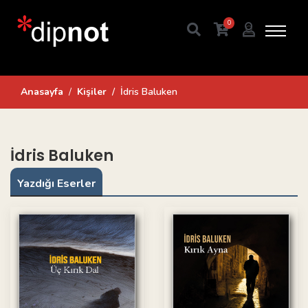
0
Anasayfa
Kişiler
İdris Baluken
İdris Baluken
Yazdığı Eserler