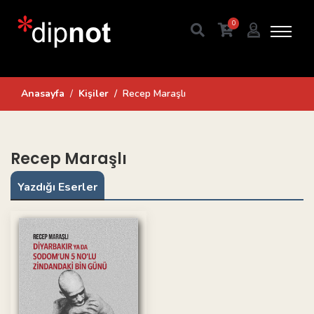
0
Anasayfa
Kişiler
Recep Maraşlı
Recep Maraşlı
Yazdığı Eserler