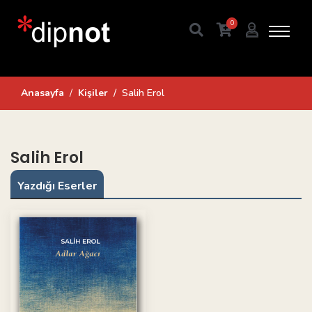
0
Anasayfa
Kişiler
Salih Erol
Salih Erol
Yazdığı Eserler