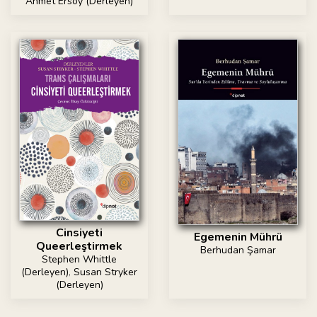
Ahmet Ersoy (Derleyen)
Cinsiyeti
Egemenin Mührü
Queerleştirmek
Berhudan Şamar
Stephen Whittle
(Derleyen)
,
Susan Stryker
(Derleyen)