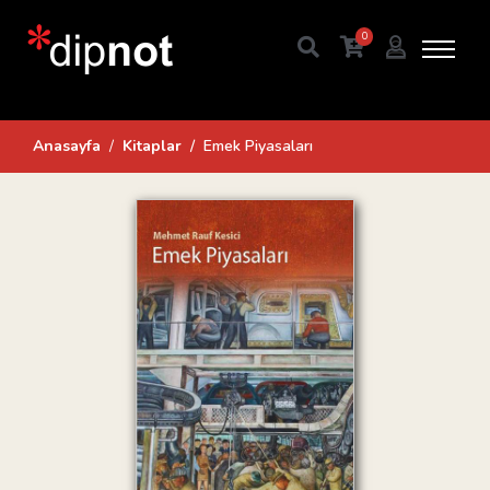
0
Anasayfa
Kitaplar
Emek Piyasaları