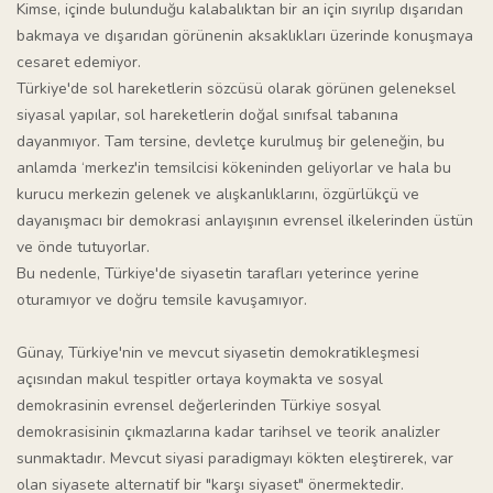
Kimse, içinde bulunduğu kalabalıktan bir an için sıyrılıp dışarıdan
bakmaya ve dışarıdan görünenin aksaklıkları üzerinde konuşmaya
cesaret edemiyor.
Türkiye'de sol hareketlerin sözcüsü olarak görünen geleneksel
siyasal yapılar, sol hareketlerin doğal sınıfsal tabanına
dayanmıyor. Tam tersine, devletçe kurulmuş bir geleneğin, bu
anlamda ‘merkez'in temsilcisi kökeninden geliyorlar ve hala bu
kurucu merkezin gelenek ve alışkanlıklarını, özgürlükçü ve
dayanışmacı bir demokrasi anlayışının evrensel ilkelerinden üstün
ve önde tutuyorlar.
Bu nedenle, Türkiye'de siyasetin tarafları yeterince yerine
oturamıyor ve doğru temsile kavuşamıyor.
Günay, Türkiye'nin ve mevcut siyasetin demokratikleşmesi
açısından makul tespitler ortaya koymakta ve sosyal
demokrasinin evrensel değerlerinden Türkiye sosyal
demokrasisinin çıkmazlarına kadar tarihsel ve teorik analizler
sunmaktadır. Mevcut siyasi paradigmayı kökten eleştirerek, var
olan siyasete alternatif bir "karşı siyaset" önermektedir.