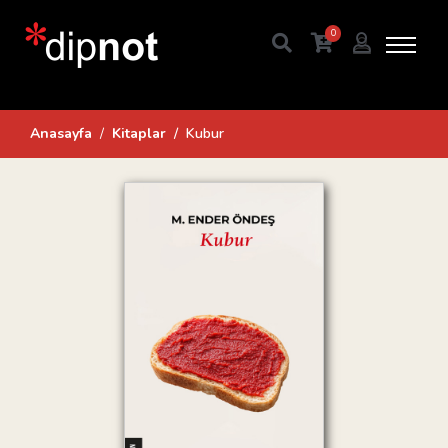
0
Anasayfa
Kitaplar
Kubur