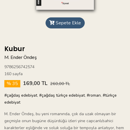
Sepete Ekle
Kubur
M. Ender Öndeş
9786256742574
160 sayfa
169,00 TL
% 35
260,00 TL
#çağdaş edebiyat
,
#çağdaş türkçe edebiyat
,
#roman
,
#türkçe
edebiyat
M. Ender Öndeş, bu yeni romanında, çok da uzak olmayan bir
geçmişle onun bugüne düşürdüğü izleri yine capcanlı/sahici
karakterler eşliğinde ve soluk soluğa bir tempoyla anlatıyor, hem