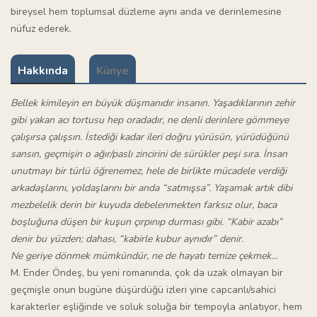
bireysel hem toplumsal düzleme aynı anda ve derinlemesine
nüfuz ederek.
Hakkında
Künye
Bellek kimileyin en büyük düşmanıdır insanın. Yaşadıklarının zehir
gibi yakan acı tortusu hep oradadır, ne denli derinlere gömmeye
çalışırsa çalışsın. İstediği kadar ileri doğru yürüsün, yürüdüğünü
sansın, geçmişin o ağır/paslı zincirini de sürükler peşi sıra. İnsan
unutmayı bir türlü öğrenemez, hele de birlikte mücadele verdiği
arkadaşlarını, yoldaşlarını bir anda “satmışsa”. Yaşamak artık dibi
mezbelelik derin bir kuyuda debelenmekten farksız olur, baca
boşluğuna düşen bir kuşun çırpınıp durması gibi. “Kabir azabı”
denir bu yüzden; dahası, “kabirle kubur aynıdır” denir.
Ne geriye dönmek mümkündür, ne de hayatı temize çekmek…
M. Ender Öndeş, bu yeni romanında, çok da uzak olmayan bir
geçmişle onun bugüne düşürdüğü izleri yine capcanlı/sahici
karakterler eşliğinde ve soluk soluğa bir tempoyla anlatıyor, hem