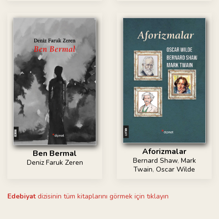
Aforizmalar
Ben Bermal
Bernard Shaw
,
Mark
Deniz Faruk Zeren
Twain
,
Oscar Wilde
Edebiyat
dizisinin tüm kitaplarını görmek için tıklayın