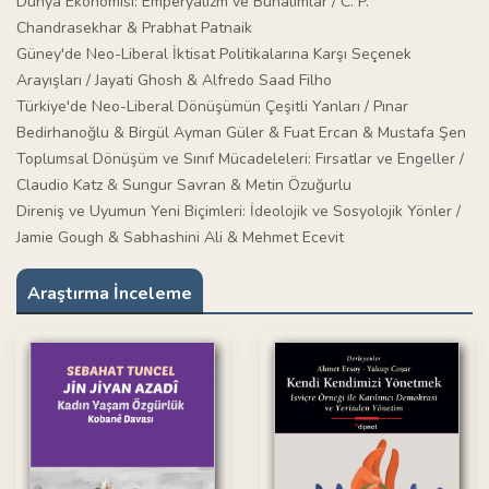
Dünya Ekonomisi: Emperyalizm ve Bunalımlar / C. P.
Chandrasekhar & Prabhat Patnaik
Güney'de Neo-Liberal İktisat Politikalarına Karşı Seçenek
Arayışları / Jayati Ghosh & Alfredo Saad Filho
Türkiye'de Neo-Liberal Dönüşümün Çeşitli Yanları / Pınar
Bedirhanoğlu & Birgül Ayman Güler & Fuat Ercan & Mustafa Şen
Toplumsal Dönüşüm ve Sınıf Mücadeleleri: Fırsatlar ve Engeller /
Claudio Katz & Sungur Savran & Metin Özuğurlu
Direniş ve Uyumun Yeni Biçimleri: İdeolojik ve Sosyolojik Yönler /
Jamie Gough & Sabhashini Ali & Mehmet Ecevit
Araştırma İnceleme