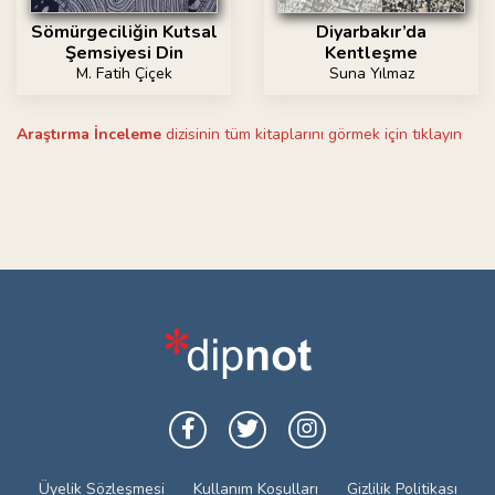
Sömürgeciliğin Kutsal
Diyarbakır’da
Şemsiyesi Din
Kentleşme
M. Fatih Çiçek
Suna Yılmaz
Araştırma İnceleme
dizisinin tüm kitaplarını görmek için tıklayın
Üyelik Sözleşmesi
Kullanım Koşulları
Gizlilik Politikası