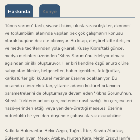
Hakkında
Künye
"Kıbrıs sorunu" tarih, siyaset bilimi, uluslararası ilişkiler, ekonomi
ve toplumbilimi alanında yapılan pek çok çalışmanın konusu
olarak bugüne dek ele alınmıştır. Bu kitap, eleştirel kitle iletişim
ve medya teorilerinden yola çıkarak, Kuzey Kıbrıs'taki güncel
medya metinleri üzerinden "Kıbrıs Sorunu"nu irdeliyor olması
açısından bir ilki oluşturuyor. Her biri kendine özgü anlatı diline
sahip olan filmler, belgeseller, haber içerikleri, fotoğraflar,
karikatürler gibi kültürel metinler üzerine odaklanıyor. Bu
anlamda elinizdeki kitap, yıllardır adanın kültürel ortamının
parametrelerini de oluşturmaya devam eden "Kıbrıs Sorunu"nun,
Kıbrıslı Türklerin anlam çerçevelerine nasıl sızdığı, bu çerçeveleri
nasıl-yerinden ettiği veya yeniden-ürettiği meselesi üzerine
bütünlüklü bir yeniden-düşünme çabası olarak okunabilinir
Katkıda Bulunanlar: Bekir Azgın, Tuğrul İlter, Sevda Alankuş,
Süleyman İrvan, Melek Atabey, Nurten Kara, Metin Ersoy,Hanife