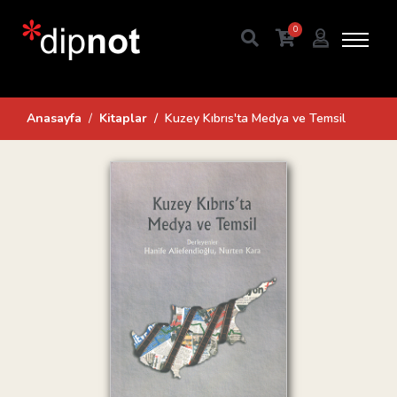
0
Anasayfa
Kitaplar
Kuzey Kıbrıs'ta Medya ve Temsil