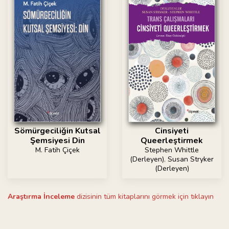
Cinsiyeti
Sömürgeciliğin Kutsal
Queerleştirmek
Şemsiyesi Din
Stephen Whittle
M. Fatih Çiçek
(Derleyen)
,
Susan Stryker
(Derleyen)
Araştırma İnceleme
dizisinin tüm kitaplarını görmek için tıklayın