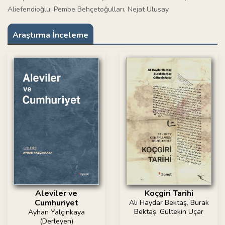
Aliefendioğlu, Pembe Behçetoğulları, Nejat Ulusay
Araştırma İnceleme
Aleviler ve
Koçgiri Tarihi
Cumhuriyet
Ali Haydar Bektaş
,
Burak
Bektaş
,
Gültekin Uçar
Ayhan Yalçınkaya
(Derleyen)