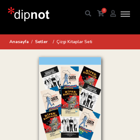
0
Anasayfa
Setler
<
Çizgi Kitaplar Seti