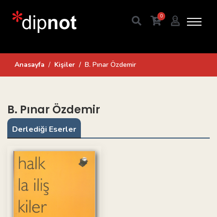
0
Anasayfa
Kişiler
B. Pınar Özdemir
B. Pınar Özdemir
Derlediği Eserler