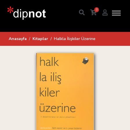
0
Anasayfa
Kitaplar
Halkla İlişkiler Üzerine