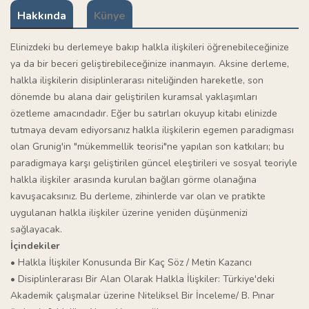
Hakkında
Künye
Elinizdeki bu derlemeye bakıp halkla ilişkileri öğrenebileceğinize
ya da bir beceri geliştirebileceğinize inanmayın. Aksine derleme,
halkla ilişkilerin disiplinlerarası niteliğinden hareketle, son
dönemde bu alana dair geliştirilen kuramsal yaklaşımları
özetleme amacındadır. Eğer bu satırları okuyup kitabı elinizde
tutmaya devam ediyorsanız halkla ilişkilerin egemen paradigması
olan Grunig'in "mükemmellik teorisi"ne yapılan son katkıları; bu
paradigmaya karşı geliştirilen güncel eleştirileri ve sosyal teoriyle
halkla ilişkiler arasında kurulan bağları görme olanağına
kavuşacaksınız. Bu derleme, zihinlerde var olan ve pratikte
uygulanan halkla ilişkiler üzerine yeniden düşünmenizi
sağlayacak.
İçindekiler
• Halkla İlişkiler Konusunda Bir Kaç Söz / Metin Kazancı
• Disiplinlerarası Bir Alan Olarak Halkla İlişkiler: Türkiye'deki
Akademik çalışmalar üzerine Niteliksel Bir İnceleme/ B. Pınar