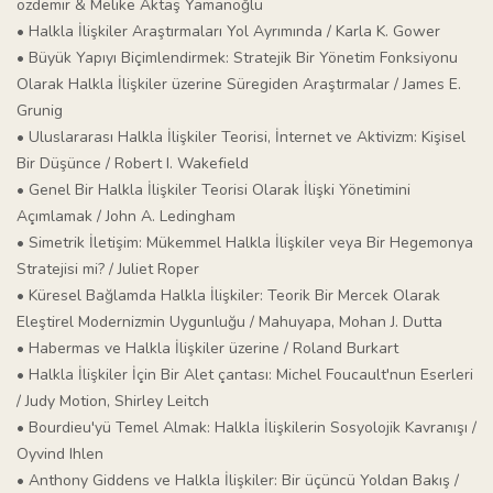
özdemir & Melike Aktaş Yamanoğlu
• Halkla İlişkiler Araştırmaları Yol Ayrımında / Karla K. Gower
• Büyük Yapıyı Biçimlendirmek: Stratejik Bir Yönetim Fonksiyonu
Olarak Halkla İlişkiler üzerine Süregiden Araştırmalar / James E.
Grunig
• Uluslararası Halkla İlişkiler Teorisi, İnternet ve Aktivizm: Kişisel
Bir Düşünce / Robert I. Wakefield
• Genel Bir Halkla İlişkiler Teorisi Olarak İlişki Yönetimini
Açımlamak / John A. Ledingham
• Simetrik İletişim: Mükemmel Halkla İlişkiler veya Bir Hegemonya
Stratejisi mi? / Juliet Roper
• Küresel Bağlamda Halkla İlişkiler: Teorik Bir Mercek Olarak
Eleştirel Modernizmin Uygunluğu / Mahuyapa, Mohan J. Dutta
• Habermas ve Halkla İlişkiler üzerine / Roland Burkart
• Halkla İlişkiler İçin Bir Alet çantası: Michel Foucault'nun Eserleri
/ Judy Motion, Shirley Leitch
• Bourdieu'yü Temel Almak: Halkla İlişkilerin Sosyolojik Kavranışı /
Oyvind Ihlen
• Anthony Giddens ve Halkla İlişkiler: Bir üçüncü Yoldan Bakış /