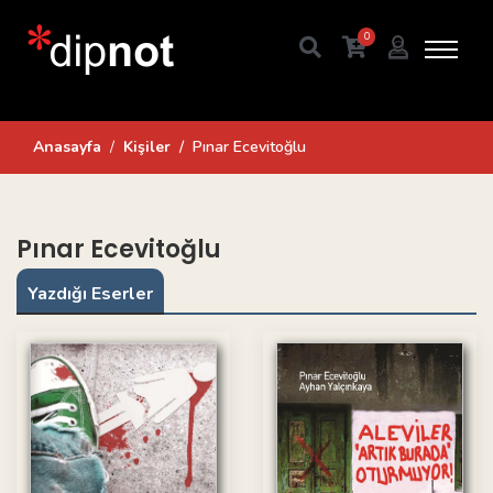
0
Anasayfa
Kişiler
Pınar Ecevitoğlu
Pınar Ecevitoğlu
Yazdığı Eserler