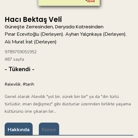
Hacı Bektaş Veli
Güneşte Zerresinden, Deryada Katresinden
Pınar Ecevitoğlu (Derleyen)
Ayhan Yalçınkaya (Derleyen)
,
,
Ali Murat İrat (Derleyen)
9789759051952
487 sayfa
- Tükendi -
#alevilik
,
#tarih
Genel olarak Alevilik "yol bir, sürek bin bir" ya da "din türlü
türlüdür, iman değişmez" gibi düsturlar üzerinden birlikte yaşama
kültürünü öne çıkaran bir...
Hakkında
Künye