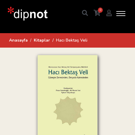
0
Anasayfa
Kitaplar
Hacı Bektaş Veli