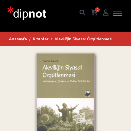
0
Anasayfa
Kitaplar
Aleviliğin Siyasal Örgütlenmesi