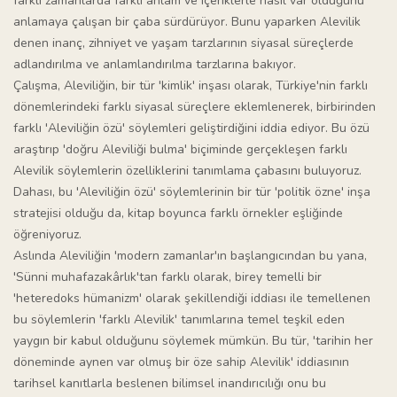
farklı zamanlarda farklı anlam ve içeriklerle nasıl var olduğunu
anlamaya çalışan bir çaba sürdürüyor. Bunu yaparken Alevilik
denen inanç, zihniyet ve yaşam tarzlarının siyasal süreçlerde
adlandırılma ve anlamlandırılma tarzlarına bakıyor.
Çalışma, Aleviliğin, bir tür 'kimlik' inşası olarak, Türkiye'nin farklı
dönemlerindeki farklı siyasal süreçlere eklemlenerek, birbirinden
farklı 'Aleviliğin özü' söylemleri geliştirdiğini iddia ediyor. Bu özü
araştırıp 'doğru Aleviliği bulma' biçiminde gerçekleşen farklı
Alevilik söylemlerin özelliklerini tanımlama çabasını buluyoruz.
Dahası, bu 'Aleviliğin özü' söylemlerinin bir tür 'politik özne' inşa
stratejisi olduğu da, kitap boyunca farklı örnekler eşliğinde
öğreniyoruz.
Aslında Aleviliğin 'modern zamanlar'ın başlangıcından bu yana,
'Sünni muhafazakârlık'tan farklı olarak, birey temelli bir
'heteredoks hümanizm' olarak şekillendiği iddiası ile temellenen
bu söylemlerin 'farklı Alevilik' tanımlarına temel teşkil eden
yaygın bir kabul olduğunu söylemek mümkün. Bu tür, 'tarihin her
döneminde aynen var olmuş bir öze sahip Alevilik' iddiasının
tarihsel kanıtlarla beslenen bilimsel inandırıcılığı onu bu