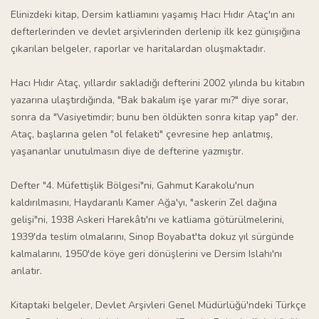
Elinizdeki kitap, Dersim katliamını yaşamış Hacı Hıdır Ataç'ın anı
defterlerinden ve devlet arşivlerinden derlenip ilk kez günışığına
çıkarılan belgeler, raporlar ve haritalardan oluşmaktadır.
Hacı Hıdır Ataç, yıllardır sakladığı defterini 2002 yılında bu kitabın
yazarına ulaştırdığında, "Bak bakalım işe yarar mı?" diye sorar,
sonra da "Vasiyetimdir; bunu ben öldükten sonra kitap yap" der.
Ataç, başlarına gelen "ol felaketi" çevresine hep anlatmış,
yaşananlar unutulmasın diye de defterine yazmıştır.
Defter "4. Müfettişlik Bölgesi"ni, Gahmut Karakolu'nun
kaldırılmasını, Haydaranlı Kamer Ağa'yı, "askerin Zel dağına
gelişi"ni, 1938 Askeri Harekâtı'nı ve katliama götürülmelerini,
1939'da teslim olmalarını, Sinop Boyabat'ta dokuz yıl sürgünde
kalmalarını, 1950'de köye geri dönüşlerini ve Dersim Islahı'nı
anlatır.
Kitaptaki belgeler, Devlet Arşivleri Genel Müdürlüğü'ndeki Türkçe