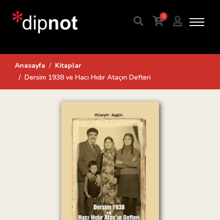
0
Anasayfa
Kitaplar
Dersim 1938 ve Hacı Hıdır Ataçın Defteri