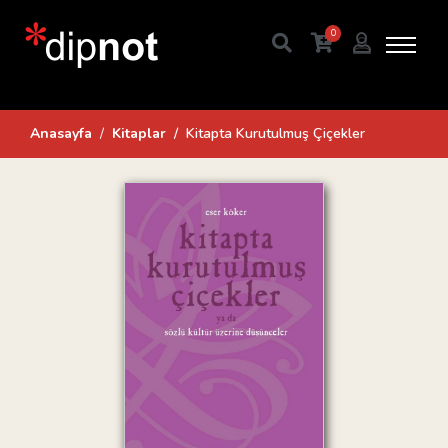
0
Anasayfa
Kitaplar
Kitapta Kurutulmuş Çiçekler