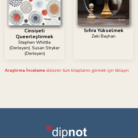
Sıfıra Yükselmek
Cinsiyeti
Zeki Bayhan
Queerleştirmek
Stephen Whittle
(Derleyen)
,
Susan Stryker
(Derleyen)
Araştırma İnceleme
dizisinin tüm kitaplarını görmek için tıklayın