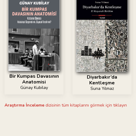
Bir Kumpas Davasının
Diyarbakır’da
Anatomisi
Kentleşme
Günay Kubilay
Suna Yılmaz
Araştırma İnceleme
dizisinin tüm kitaplarını görmek için tıklayın