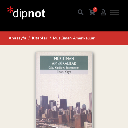
0
Anasayfa
Kitaplar
Müslüman Amerikalılar