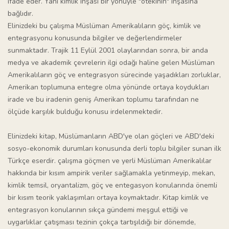
ifade eder. Yani kimlik inşası bir yönüyle "ötekinin" inşasına
bağlıdır.
Elinizdeki bu çalışma Müslüman Amerikalıların göç, kimlik ve
entegrasyonu konusunda bilgiler ve değerlendirmeler
sunmaktadır. Trajik 11 Eylül 2001 olaylarından sonra, bir anda
medya ve akademik çevrelerin ilgi odağı haline gelen Müslüman
Amerikalıların göç ve entegrasyon sürecinde yaşadıkları zorluklar,
Amerikan toplumuna entegre olma yönünde ortaya koydukları
irade ve bu iradenin geniş Amerikan toplumu tarafından ne
ölçüde karşılık bulduğu konusu irdelenmektedir.
Elinizdeki kitap, Müslümanların ABD'ye olan göçleri ve ABD'deki
sosyo-ekonomik durumları konusunda derli toplu bilgiler sunan ilk
Türkçe eserdir. çalışma göçmen ve yerli Müslüman Amerikalılar
hakkında bir kısım ampirik veriler sağlamakla yetinmeyip, mekan,
kimlik temsil, oryantalizm, göç ve entegasyon konularında önemli
bir kısım teorik yaklaşımları ortaya koymaktadır. Kitap kimlik ve
entegrasyon konularının sıkça gündemi meşgul ettiği ve
uygarlıklar çatışması tezinin çokça tartışıldığı bir dönemde,