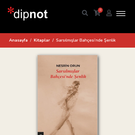
0
Anasayfa
Kitaplar
Sarsılmışlar Bahçesi’nde Şenlik