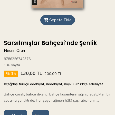
Sepete Ekle
Sarsılmışlar Bahçesi’nde Şenlik
Nesrin Orun
9786256742376
136 sayfa
130,00 TL
% 35
200,00 TL
#çağdaş türkçe edebiyat
,
#edebiyat
,
#öykü
,
#türkçe edebiyat
Bahçe çorak, bahçe dikenli, bahçe küsenlerin sığınıp sustukları bir
çöl ama şenlikli de. Her şeye rağmen hâlâ şaşırabilmenin…