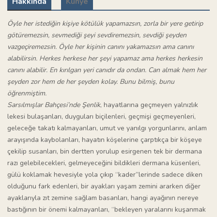
Hakkında
Künye
Öyle her istediğin kişiye kötülük yapamazsın, zorla bir yere getirip
götüremezsin, sevmediği şeyi sevdiremezsin, sevdiği şeyden
vazgeçiremezsin. Öyle her kişinin canını yakamazsın ama canını
alabilirsin. Herkes herkese her şeyi yapamaz ama herkes herkesin
canını alabilir. En kırılgan yeri canıdır da ondan. Can almak hem her
şeyden zor hem de her şeyden kolay. Bunu bilmiş, bunu
öğrenmiştim.
Sarsılmışlar Bahçesi’nde Şenlik
, hayatlarına geçmeyen yalnızlık
lekesi bulaşanları, duyguları biçilenleri, geçmişi geçmeyenleri,
geleceğe takatı kalmayanları, umut ve yanılgı yorgunlarını, anlam
arayışında kaybolanları, hayatın köşelerine çarptıkça bir köşeye
çekilip susanları, bin dertten yorulup esirgenen tek bir dermana
razı gelebilecekleri, gelmeyeceğini bildikleri dermana küsenleri,
gülü koklamak hevesiyle yola çıkıp “kader”lerinde sadece diken
olduğunu fark edenleri, bir ayakları yaşam zemini ararken diğer
ayaklarıyla zıt zemine sağlam basanları, hangi ayağının nereye
bastığının bir önemi kalmayanları, “bekleyen yaralarını kuşanmak