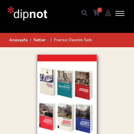
0
Anasayfa
Setler
<
Fransız Devrimi Seti