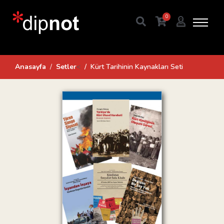
0
Anasayfa
Setler
<
Kürt Tarihinin Kaynakları Seti