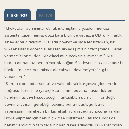
Hakkında
Künye
"İlkokuldan beri mimar olmak istemiştim, o yüzden merkezi
sistemle ilgilenmemiş, gözü kara biçimde yalnızca ODTü Mimarlık
sınavlarına girmiştim. 1969'da boykot ve işgaller biterken, bir
yüksek lisans öğrencisi asistan arkadaşımız bir tartışmada ‘Karar
vermemiz lazım' dedi, ‘devrimci mi olacaksınız, mimar mı? İkisi
birden olunamaz, ben mimar olacağım. Siz devrimci olacaksanız bu
böyle süremez, ben mimar olacaksam devrimciymişim gibi
yapamam.'"
"Soru hiç bu kadar somut ve yalın olarak karşımıza çıkmamıştı
doğrusu. Kendimle çarpıştıktan, enine boyuna düşündükten,
kendimi nasıl iyi hissedeceğimi anladıktan sonra, mimar değil,
devrimci olmam gerektiği, payıma bunun düştüğü, bunu
yapmazsam hareketin bir kişi eksik yürüyeceği sonucuna vardım.
Böyle yapmam için beni hiç kimse kışkırtmadı, aslında soru da
benim verdiğimin tam tersi bir yanıtı ima ediyordu. Bu kararımdan