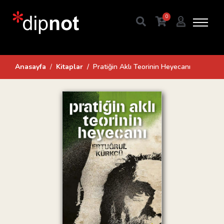
0
Anasayfa
Kitaplar
Pratiğin Aklı Teorinin Heyecanı