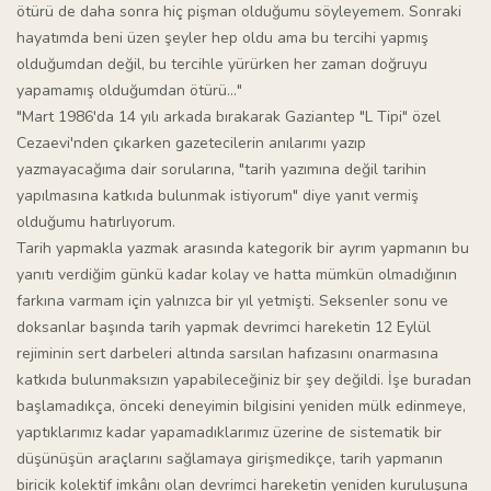
ötürü de daha sonra hiç pişman olduğumu söyleyemem. Sonraki
hayatımda beni üzen şeyler hep oldu ama bu tercihi yapmış
olduğumdan değil, bu tercihle yürürken her zaman doğruyu
yapamamış olduğumdan ötürü..."
"Mart 1986'da 14 yılı arkada bırakarak Gaziantep "L Tipi" özel
Cezaevi'nden çıkarken gazetecilerin anılarımı yazıp
yazmayacağıma dair sorularına, "tarih yazımına değil tarihin
yapılmasına katkıda bulunmak istiyorum" diye yanıt vermiş
olduğumu hatırlıyorum.
Tarih yapmakla yazmak arasında kategorik bir ayrım yapmanın bu
yanıtı verdiğim günkü kadar kolay ve hatta mümkün olmadığının
farkına varmam için yalnızca bir yıl yetmişti. Seksenler sonu ve
doksanlar başında tarih yapmak devrimci hareketin 12 Eylül
rejiminin sert darbeleri altında sarsılan hafızasını onarmasına
katkıda bulunmaksızın yapabileceğiniz bir şey değildi. İşe buradan
başlamadıkça, önceki deneyimin bilgisini yeniden mülk edinmeye,
yaptıklarımız kadar yapamadıklarımız üzerine de sistematik bir
düşünüşün araçlarını sağlamaya girişmedikçe, tarih yapmanın
biricik kolektif imkânı olan devrimci hareketin yeniden kuruluşuna