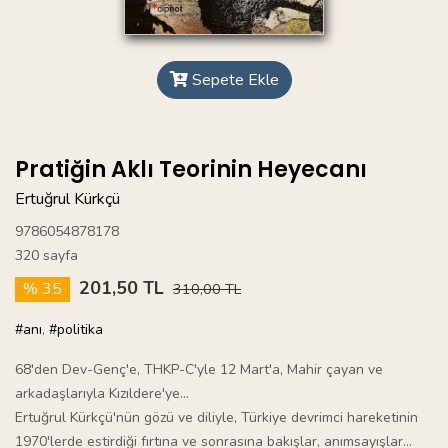
Sepete Ekle
Pratiğin Aklı Teorinin Heyecanı
Ertuğrul Kürkçü
9786054878178
320 sayfa
201,50 TL
% 35
310,00 TL
#anı
,
#politika
68'den Dev-Genç'e, THKP-C'yle 12 Mart'a, Mahir çayan ve
arkadaşlarıyla Kızıldere'ye...
Ertuğrul Kürkçü'nün gözü ve diliyle, Türkiye devrimci hareketinin
1970'lerde estirdiği fırtına ve sonrasına bakışlar, anımsayışlar...