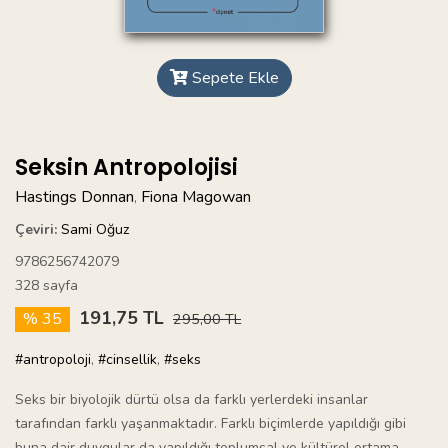
Sepete Ekle
Seksin Antropolojisi
Hastings Donnan
Fiona Magowan
,
Çeviri:
Sami Oğuz
9786256742079
328 sayfa
191,75 TL
% 35
295,00 TL
#antropoloji
,
#cinsellik
,
#seks
Seks bir biyolojik dürtü olsa da farklı yerlerdeki insanlar
tarafından farklı yaşanmaktadır. Farklı biçimlerde yapıldığı gibi
buna dair duygular da yapıldığı toplumsal ve kültürel ortama