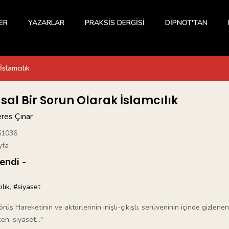
ER
YAZARLAR
PRAKSİS DERGİSİ
DİPNOT'TAN
İslamcılık
sal Bir Sorun Olarak İslamcılık
res Çınar
51036
yfa
endi -
ılık
,
#siyaset
Görüş Hareketinin ve aktörlerinin inişli-çıkışlı, serüveninin içinde gizlenen
ken, siyaset..."