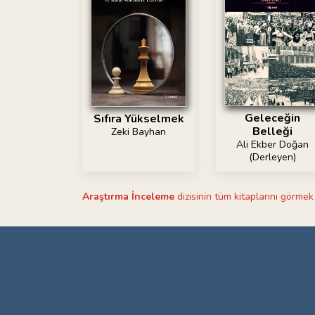
Geleceğin
Sıfıra Yükselmek
Belleği
Zeki Bayhan
Ali Ekber Doğan
(Derleyen)
Araştırma İnceleme
dizisinin tüm kitaplarını görmek 