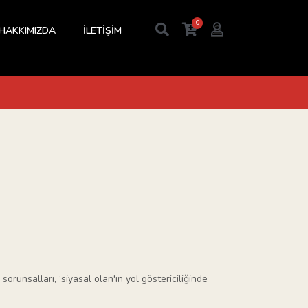
0
HAKKIMIZDA
İLETİŞİM
 sorunsalları, ‘siyasal olan'ın yol göstericiliğinde