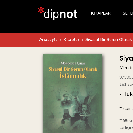
KİTAPLAR
SETL
Anasayfa
Kitaplar
Siyasal Bir Sorun Olarak 
Siya
Mende
97590
191 sa
- Tük
#islamc
"Milli 
tartışır