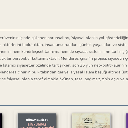
 serüveninin içinde gizlenen sorunsalları, ‘siyasal olan'ın yol göstericiliği
 aktörlerini topluluktan, insan unsurundan, günlük yaşamdan ve sistem
emini hem kendi kişisel tarihimiz hem de siyasal sistemimizin tarihi ışığı
itik bir perspektif kullanmaktadır. Menderes çınar'ın projesi, siyasetin
slamcı siyasetler özelinde tartışırken, son 25 yılın neo-politikalarının
la, Menderes çınar'ın bu kitabından geriye, siyasal İslam başlığı altında ü
ne 'siyasal olan'a taraf olmakla övünen, taze, bağımsız, zihin açıcı ve an