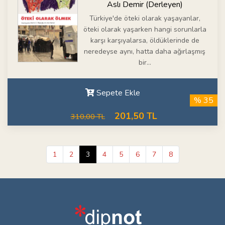
Aslı Demir (Derleyen)
Türkiye'de öteki olarak yaşayanlar,
öteki olarak yaşarken hangi sorunlarla
karşı karşıyalarsa, öldüklerinde de
neredeyse aynı, hatta daha ağırlaşmış
bir...
Sepete Ekle
% 35
201,50 TL
310,00 TL
1
2
3
4
5
6
7
8