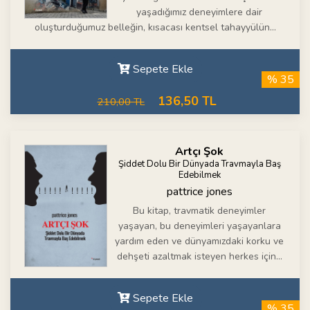
yaşadığımız deneyimlere dair
oluşturduğumuz belleğin, kısacası kentsel tahayyülün...
Sepete Ekle
% 35
136,50 TL
210,00 TL
Artçı Şok
Şiddet Dolu Bir Dünyada Travmayla Baş
Edebilmek
pattrice jones
Bu kitap, travmatik deneyimler
yaşayan, bu deneyimleri yaşayanlara
yardım eden ve dünyamızdaki korku ve
dehşeti azaltmak isteyen herkes için...
Sepete Ekle
% 35