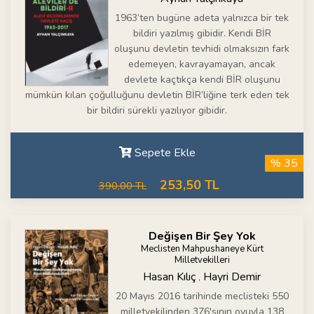
1963’ten bugüne adeta yalnızca bir tek
bildiri yazılmış gibidir. Kendi BİR
oluşunu devletin tevhidi olmaksızın fark
edemeyen, kavrayamayan, ancak
devlete kaçtıkça kendi BİR oluşunu
mümkün kılan çoğulluğunu devletin BİR’liğine terk eden tek
bir bildiri sürekli yazılıyor gibidir.
Sepete Ekle
% 35
253,50 TL
390,00 TL
Değişen Bir Şey Yok
Meclisten Mahpushaneye Kürt
Milletvekilleri
Hasan Kılıç
Hayri Demir
,
20 Mayıs 2016 tarihinde meclisteki 550
milletvekilinden 376'sının oyuyla 138