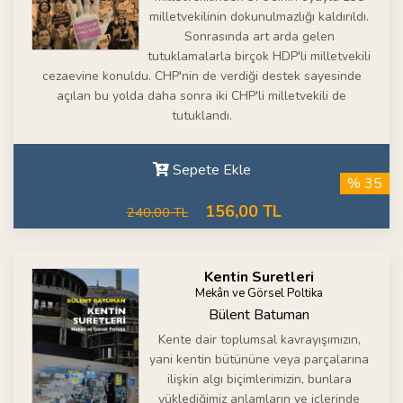
milletvekilinin dokunulmazlığı kaldırıldı.
Sonrasında art arda gelen
tutuklamalarla birçok HDP'li milletvekili
cezaevine konuldu. CHP'nin de verdiği destek sayesinde
açılan bu yolda daha sonra iki CHP'li milletvekili de
tutuklandı.
Sepete Ekle
% 35
156,00 TL
240,00 TL
Kentin Suretleri
Mekân ve Görsel Poltika
Bülent Batuman
Kente dair toplumsal kavrayışımızın,
yani kentin bütününe veya parçalarına
ilişkin algı biçimlerimizin, bunlara
yüklediğimiz anlamların ve içlerinde