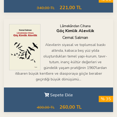
221,00 TL
340,00 TL
Lâmekândan Cihana
Göç Kimlik Alevilik
Cemal Salman
Alevilerin siyasal ve toplumsal baskı
altında, kabaca beş yüz yılda
oluşturdukları temel yapı-kurum, tavır-
tutum, inanç-kültür değerleri ve
gündelik yaşam pratiğinin 1960'lardan
itibaren büyük kentlere ve diasporaya göçle beraber
geçirdiği büyük dönüşümü...
Sepete Ekle
% 35
260,00 TL
400,00 TL