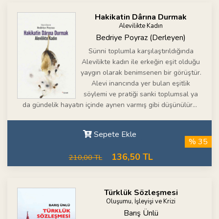
Hakikatin Dârına Durmak
Alevilikte Kadın
Bedriye Poyraz (Derleyen)
Sünni toplumla karşılaştırıldığında
Alevilikte kadın ile erkeğin eşit olduğu
yaygın olarak benimsenen bir görüştür.
Alevi inancında yer bulan eşitlik
söylemi ve pratiği sanki toplumsal ya
da gündelik hayatın içinde aynen varmış gibi düşünülür...
Sepete Ekle
% 35
136,50 TL
210,00 TL
Türklük Sözleşmesi
Oluşumu, İşleyişi ve Krizi
Barış Ünlü