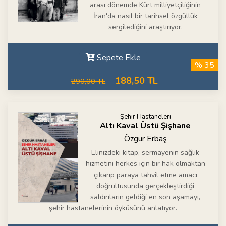
arası dönemde Kürt milliyetçiliğinin
İran'da nasıl bir tarihsel özgüllük
sergilediğini araştırıyor.
Sepete Ekle
% 35
188,50 TL
290,00 TL
Şehir Hastaneleri
Altı Kaval Üstü Şişhane
Özgür Erbaş
Elinizdeki kitap, sermayenin sağlık
hizmetini herkes için bir hak olmaktan
çıkarıp paraya tahvil etme amacı
doğrultusunda gerçekleştirdiği
saldırıların geldiği en son aşamayı,
şehir hastanelerinin öyküsünü anlatıyor.