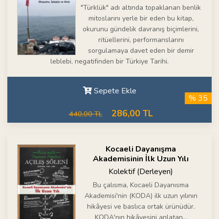
"Türklük" adı altında topaklanan benlik
mitoslarını yerle bir eden bu kitap,
okurunu gündelik davranış biçimlerini,
ritüellerini, performanslarını
sorgulamaya davet eden bir demir
leblebi, negatifinden bir Türkiye Tarihi.
Sepete Ekle
% 35
286,00 TL
440,00 TL
Kocaeli Dayanışma
Akademisinin İlk Uzun Yılı
Kolektif (Derleyen)
Bu çalısma, Kocaeli Dayanısma
Akademisi'nin (KODA) ilk uzun yılının
hikâyesi ve baslıca ortak ürünüdür.
KODA'nın hikâyesini anlatan...