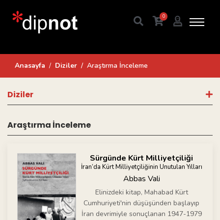
0
Anasayfa
Diziler
Araştırma İnceleme
Diziler
Araştırma İnceleme
Sürgünde Kürt Milliyetçiliği
İran’da Kürt Milliyetçiliğinin Unutulan Yılları
Abbas Vali
Elinizdeki kitap, Mahabad Kürt
Cumhuriyeti'nin düşüşünden başlayıp
İran devrimiyle sonuçlanan 1947-1979