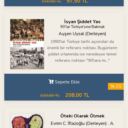
97,50 TL
150,00 TL
İsyan Şiddet Yas
90'lar Türkiye'sine Bakmak
Ayşen Uysal (Derleyen)
1990'lar Türkiye tarihi açısından da
önemli bir referans noktası. Bugünlerin
şiddet ortamında ise neredeyse temel
referans noktası: "90'lara mı..."
Sepete Ekle
% 35
208,00 TL
320,00 TL
Öteki Olarak Ölmek
Evrim C. İflazoğlu (Derleyen)
A.
,