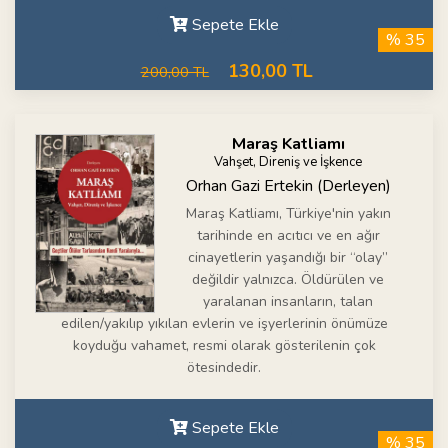
Sepete Ekle
% 35
130,00 TL
200,00 TL
Maraş Katliamı
Vahşet, Direniş ve İşkence
Orhan Gazi Ertekin (Derleyen)
Maraş Katliamı, Türkiye'nin yakın
tarihinde en acıtıcı ve en ağır
cinayetlerin yaşandığı bir “olay”
değildir yalnızca. Öldürülen ve
yaralanan insanların, talan
edilen/yakılıp yıkılan evlerin ve işyerlerinin önümüze
koyduğu vahamet, resmi olarak gösterilenin çok
ötesindedir.
Sepete Ekle
% 35