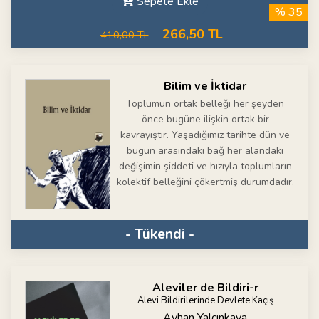
Sepete Ekle
% 35
266,50 TL
410,00 TL
Bilim ve İktidar
Toplumun ortak belleği her şeyden
önce bugüne ilişkin ortak bir
kavrayıştır. Yaşadığımız tarihte dün ve
bugün arasındaki bağ her alandaki
değişimin şiddeti ve hızıyla toplumların
kolektif belleğini çökertmiş durumdadır.
- Tükendi -
Aleviler de Bildiri-r
Alevi Bildirilerinde Devlete Kaçış
Ayhan Yalçınkaya