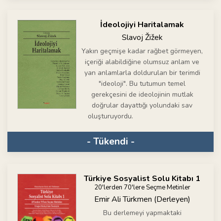
İdeolojiyi Haritalamak
Slavoj Žižek
Yakın geçmişe kadar rağbet görmeyen,
içeriği alabildiğine olumsuz anlam ve
yan anlamlarla doldurulan bir terimdi
"ideoloji". Bu tutumun temel
gerekçesini de ideolojinin mutlak
doğrular dayattığı yolundaki sav
oluşturuyordu.
- Tükendi -
Türkiye Sosyalist Solu Kitabı 1
20'lerden 70'lere Seçme Metinler
Emir Ali Türkmen (Derleyen)
Bu derlemeyi yapmaktaki