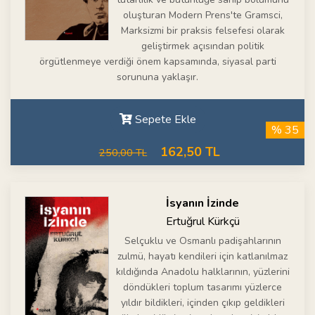
oluşturan Modern Prens'te Gramsci,
Marksizmi bir praksis felsefesi olarak
geliştirmek açısından politik
örgütlenmeye verdiği önem kapsamında, siyasal parti
sorununa yaklaşır.
Sepete Ekle
% 35
162,50 TL
250,00 TL
İsyanın İzinde
Ertuğrul Kürkçü
Selçuklu ve Osmanlı padişahlarının
zulmü, hayatı kendileri için katlanılmaz
kıldığında Anadolu halklarının, yüzlerini
döndükleri toplum tasarımı yüzlerce
yıldır bildikleri, içinden çıkıp geldikleri