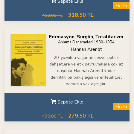
Sepete Ekle
% 35
318,50 TL
490,00 TL
Formasyon, Sürgün, Totalitarizm
Anlama Denemeleri 1930-1954
Hannah Arendt
20. yüzyılda yaşanan sosyo-politik
dehşetlere ve etik savrulmalara çok az
düşünür Hannah Arendt kadar
derinlikli bir bakış açısı ve entelektüel
namusla yaklaşmıştır.
Sepete Ekle
% 35
279,50 TL
430,00 TL