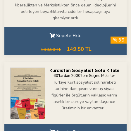
liberallikten ve Marksistlikten önce gelen, ideolojilerini
belirleyen beyazlıklarıyla ciddi bir hesaplaşmaya
giremiyorlardı.
Sepete Ekle
% 35
149,50 TL
230,00 TL
Kürdistan Sosyalist Solu Kitabı
60'lardan 2000'lere Seçme Metinler
Türkiye Kürt sosyalist sol hareketi
tarihine damgasını vurmuş siyasi
figürler ile örgütlerin yaklaşık yarım
asırlık bir süreye yayılan düşünce
üretiminin bir envanteri...