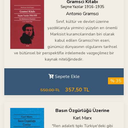
Gramsci Kitabı
Seçme Yazılar 1916-1935
Antonio Gramsci
Sınıf, kültür ve devlet üzerine
yazdıklarıyla yirminci yüzyılın en önemli
Marksist kuramcılarından biri olarak
kabul edilen Gramsci'nin eseri,
günümüz dünyasının olgularını tarihsel
ve bütünsel bir perspektifle irdelemede vazgeçilmez bir
kaynak niteliğindedir.
Sepete Ekle
% 35
357,50 TL
550,00 TL
Basın Özgürlüğü Üzerine
Karl Marx
"Ren adaleti tıpkı Türkiye'deki gibi