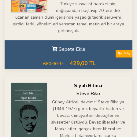
Türkiye sosyalist hareketinin,
doğuşundan başlayıp 70'lere dek
uzanan zaman dilimi içerisinde yaşadığı teorik serüveni,
girdiği farklı yönelimleri yansıtan temel metinleri bir araya
getirmiştik.
Sepete Ekle
% 35
429,00 TL
660,00 TL
Siyah Bilinci
Steve Biko
Güney Afrikalı devrimci Steve Biko'ya
(1946-1977) göre, beyazlık halleri ve
beyazlık imtiyazları ideolojiler ve
siyasetler üstüydü. Beyaz liberaller ve
Marksistler, gerçek birer liberal ve
Marksist olamıyorlardı, çünkü