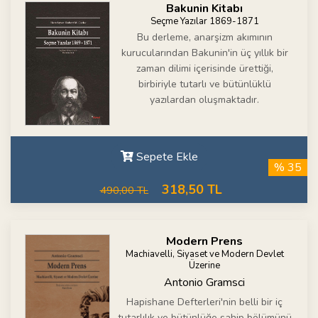
Bakunin Kitabı
Seçme Yazılar 1869-1871
Bu derleme, anarşizm akımının
kurucularından Bakunin'in üç yıllık bir
zaman dilimi içerisinde ürettiği,
birbiriyle tutarlı ve bütünlüklü
yazılardan oluşmaktadır.
Sepete Ekle
% 35
318,50 TL
490,00 TL
Modern Prens
Machiavelli, Siyaset ve Modern Devlet
Üzerine
Antonio Gramsci
Hapishane Defterleri'nin belli bir iç
tutarlılık ve bütünlüğe sahip bölümünü