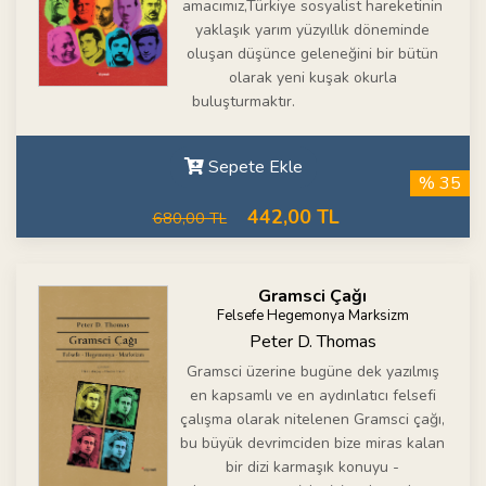
amacımız,Türkiye sosyalist hareketinin
yaklaşık yarım yüzyıllık döneminde
oluşan düşünce geleneğini bir bütün
olarak yeni kuşak okurla
buluşturmaktır.
Sepete Ekle
% 35
442,00 TL
680,00 TL
Gramsci Çağı
Felsefe Hegemonya Marksizm
Peter D. Thomas
Gramsci üzerine bugüne dek yazılmış
en kapsamlı ve en aydınlatıcı felsefi
çalışma olarak nitelenen Gramsci çağı,
bu büyük devrimciden bize miras kalan
bir dizi karmaşık konuyu -