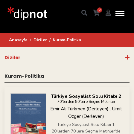
0
Anasayfa
Diziler
Kuram-Politika
Diziler
Kuram-Politika
Türkiye Sosyalist Solu Kitabı 2
70'lerden 80'lere Seçme Metinler
Emir Ali Türkmen (Derleyen)
Ümit
,
Özger (Derleyen)
Türkiye Sosyalist Solu Kitabı 1:
20'lerden 70'lere Seçme Metinler'de