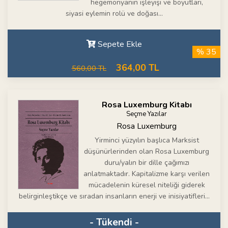
hegemonyanın işleyişi ve boyutları,
siyasi eylemin rolü ve doğası...
Sepete Ekle
% 35
364,00 TL
560,00 TL
Rosa Luxemburg Kitabı
Seçme Yazılar
Rosa Luxemburg
Yirminci yüzyılın başlıca Marksist
düşünürlerinden olan Rosa Luxemburg
duru/yalın bir dille çağımızı
anlatmaktadır. Kapitalizme karşı verilen
mücadelenin küresel niteliği giderek
belirginleştikçe ve sıradan insanların enerji ve inisiyatifleri...
- Tükendi -