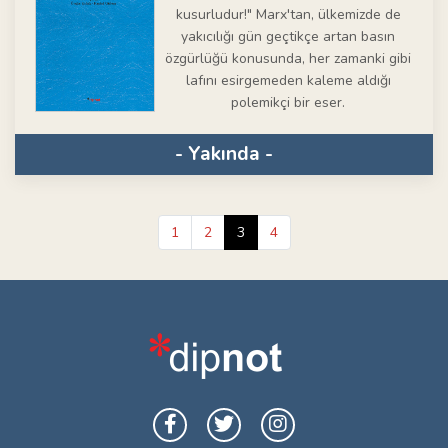
kusurludur!" Marx'tan, ülkemizde de
yakıcılığı gün geçtikçe artan basın
özgürlüğü konusunda, her zamanki gibi
lafını esirgemeden kaleme aldığı
polemikçi bir eser.
- Yakında -
1
2
3
4