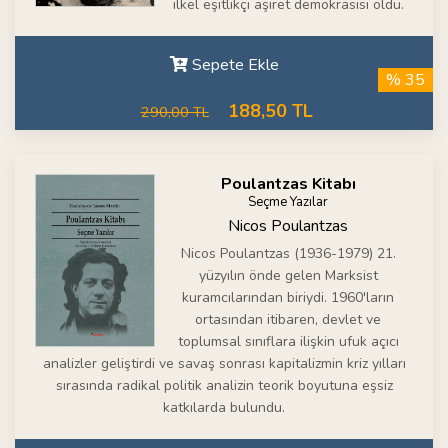
ilkel eşitlikçi aşiret demokrasisi oldu.
Sepete Ekle
% 35
188,50 TL
290,00 TL
Poulantzas Kitabı
Seçme Yazılar
Nicos Poulantzas
Nicos Poulantzas (1936-1979) 21.
yüzyılın önde gelen Marksist
kuramcılarından biriydi. 1960'ların
ortasından itibaren, devlet ve
toplumsal sınıflara ilişkin ufuk açıcı
analizler geliştirdi ve savaş sonrası kapitalizmin kriz yılları
sırasında radikal politik analizin teorik boyutuna eşsiz
katkılarda bulundu.