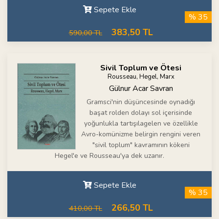
Sepete Ekle
% 35
383,50 TL
590,00 TL
Sivil Toplum ve Ötesi
Rousseau, Hegel, Marx
Gülnur Acar Savran
Gramsci'nin düşüncesinde oynadığı
başat rolden dolayı sol içerisinde
yoğunlukla tartışılagelen ve özellikle
Avro-komünizme belirgin rengini veren
"sivil toplum" kavramının kökeni
Hegel'e ve Rousseau'ya dek uzanır.
Sepete Ekle
% 35
266,50 TL
410,00 TL