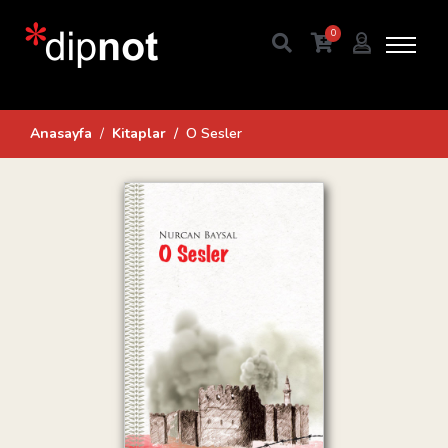
0
Anasayfa
Kitaplar
O Sesler