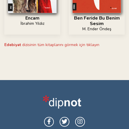
Ben Feride Bu Benim
Encam
Sesim
İbrahim Yıldız
M. Ender Öndeş
Edebiyat
dizisinin tüm kitaplarını görmek için tıklayın