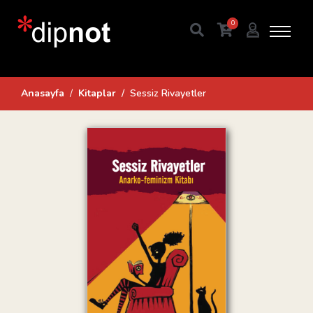
0
Anasayfa
Kitaplar
Sessiz Rivayetler