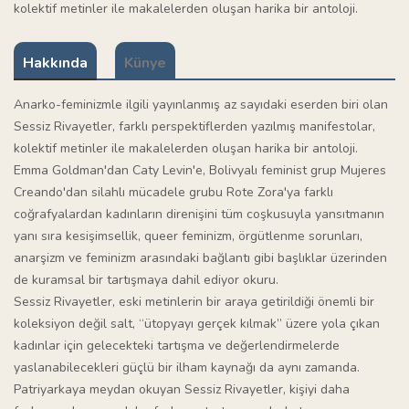
kolektif metinler ile makalelerden oluşan harika bir antoloji.
Hakkında
Künye
Anarko-feminizmle ilgili yayınlanmış az sayıdaki eserden biri olan
Sessiz Rivayetler, farklı perspektiflerden yazılmış manifestolar,
kolektif metinler ile makalelerden oluşan harika bir antoloji.
Emma Goldman'dan Caty Levin'e, Bolivyalı feminist grup Mujeres
Creando'dan silahlı mücadele grubu Rote Zora'ya farklı
coğrafyalardan kadınların direnişini tüm coşkusuyla yansıtmanın
yanı sıra kesişimsellik, queer feminizm, örgütlenme sorunları,
anarşizm ve feminizm arasındaki bağlantı gibi başlıklar üzerinden
de kuramsal bir tartışmaya dahil ediyor okuru.
Sessiz Rivayetler, eski metinlerin bir araya getirildiği önemli bir
koleksiyon değil salt, “ütopyayı gerçek kılmak” üzere yola çıkan
kadınlar için gelecekteki tartışma ve değerlendirmelerde
yaslanabilecekleri güçlü bir ilham kaynağı da aynı zamanda.
Patriyarkaya meydan okuyan Sessiz Rivayetler, kişiyi daha