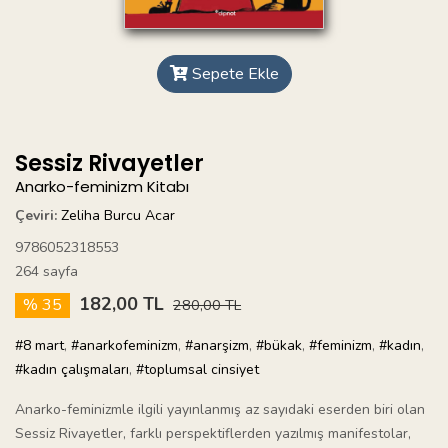
Sepete Ekle
Sessiz Rivayetler
Anarko-feminizm Kitabı
Çeviri:
Zeliha Burcu Acar
9786052318553
264 sayfa
182,00 TL
% 35
280,00 TL
#8 mart
,
#anarkofeminizm
,
#anarşizm
,
#bükak
,
#feminizm
,
#kadın
,
#kadın çalışmaları
,
#toplumsal cinsiyet
Anarko-feminizmle ilgili yayınlanmış az sayıdaki eserden biri olan
Sessiz Rivayetler, farklı perspektiflerden yazılmış manifestolar,