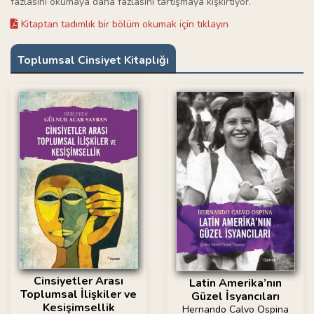
fazlasını okumaya daha fazlasını tartışmaya kışkırtıyor.
Kitaptan tadımlık bir bölüm okumak için tıklayın
Toplumsal Cinsiyet Kitaplığı
Cinsiyetler Arası
Latin Amerika’nın
Toplumsal İlişkiler ve
Güzel İsyancıları
Kesişimsellik
Hernando Calvo Ospina